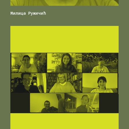
Милица Ружичић