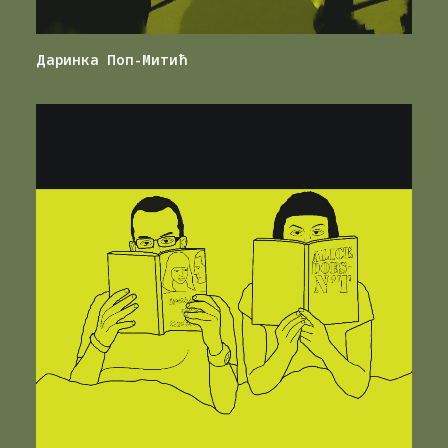
Даринка Поп-Митић