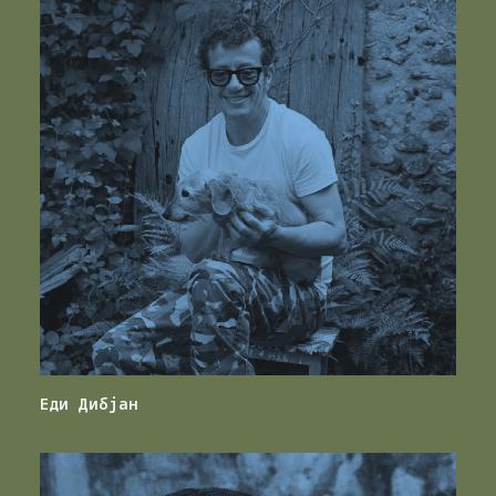
Еди Дибјан