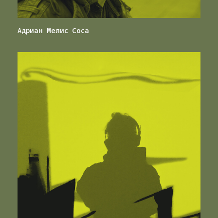
Адриан Мелис Соса