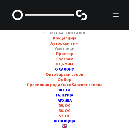
60. ОКТОБАРСКИ САЛОН
Концепција
УМЕТНИЦИ
Ауторски тим
Уметници
Простор
Програм
КЦБ тим
О САЛОНУ
ЕСТЕТИКА(Е) СУСРЕТА /
Октобарски салон
Одбор
AESTHETIC(S) OF
Правилник рада Октобарског салона
ВЕСТИ
ENCOUNTER(S)
ГАЛЕРИЈА
АРХИВА
59. ОС
58. ОС
57. ОС
КОЛЕКЦИЈА