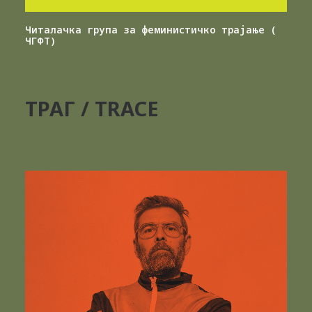
Читалачка група за феминистичко трајање (
ЧГФТ)
ТРАГ / TRACE