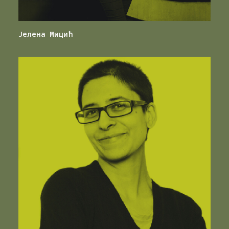
Јелена Мицић