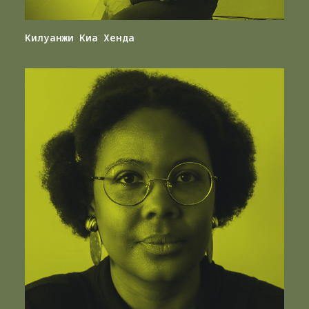
Килуанжи Киа Хенда