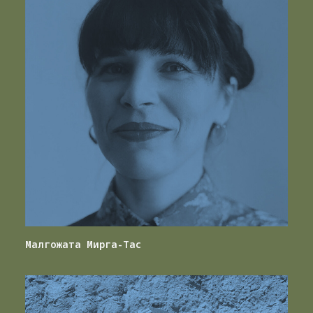
Малгожата Мирга-Тас