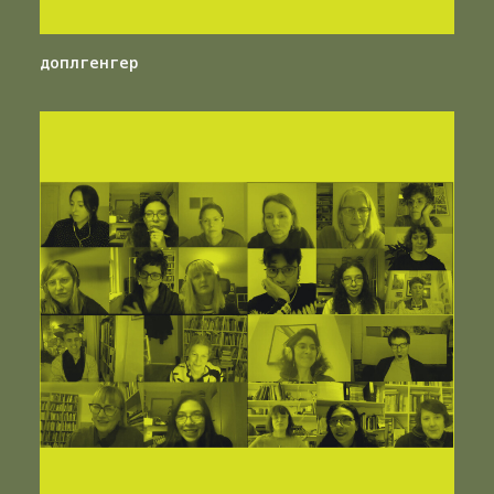
доплгенгер