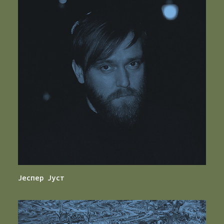
Јеспер Јуст