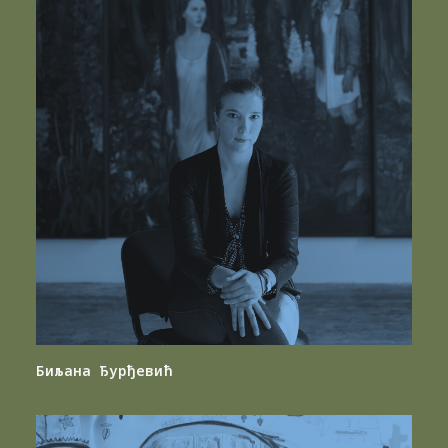
Биљана Ђурђевић