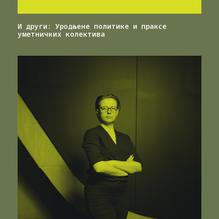
И други: Уродњене политике и праксе
уметничких колектива