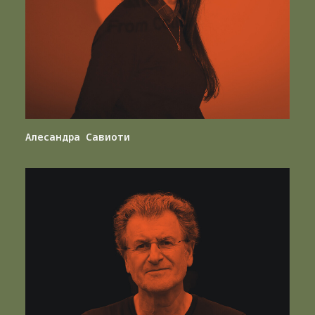
Алесандра Савиоти