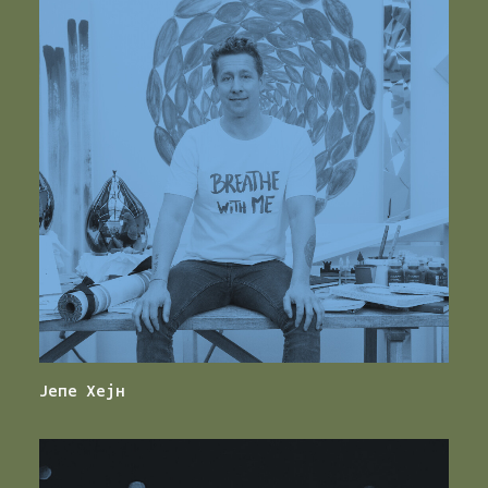
Јепе Хејн