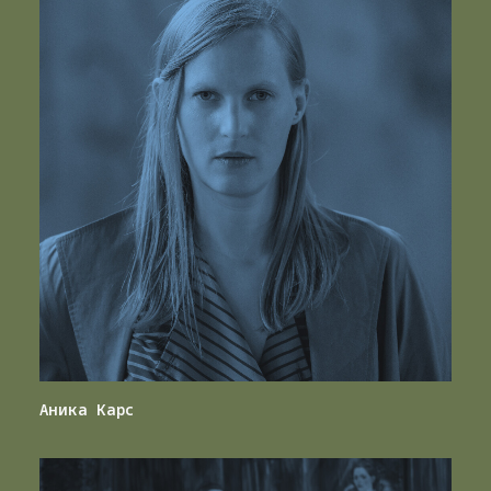
Аника Карс