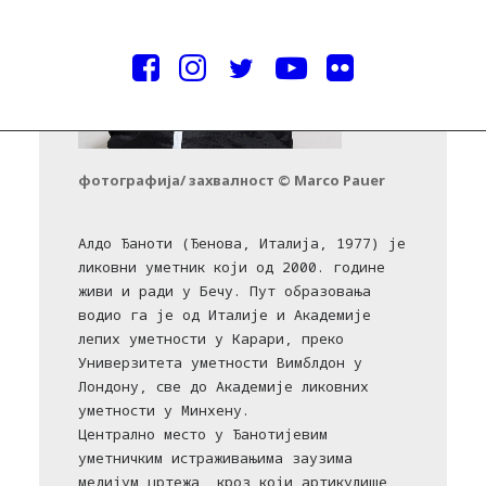
фотографија/ захвалност © Marco Pauer
Алдо Ђаноти (Ђенова, Италија, 1977) је
ликовни уметник који од 2000. године
живи и ради у Бечу. Пут образовања
водио га је од Италије и Академије
лепих уметности у Карари, преко
Универзитета уметности Вимблдон у
Лондону, све до Академије ликовних
уметности у Минхену.
Централно место у Ђанотијевим
уметничким истраживањима заузима
медијум цртежа, кроз који артикулише