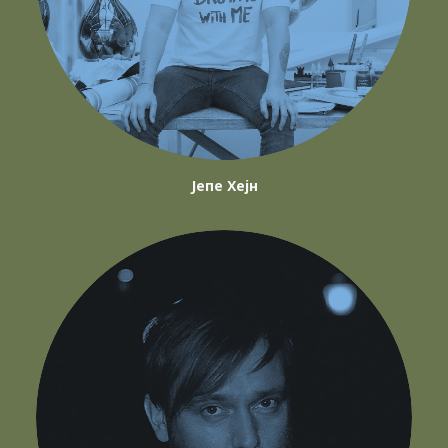
Јепе Хејн