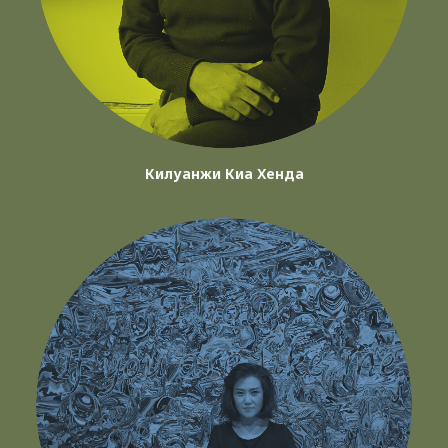
Килуанжи Киа Хенда