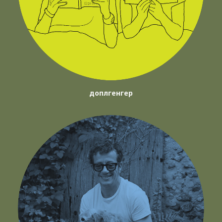
доплгенгер