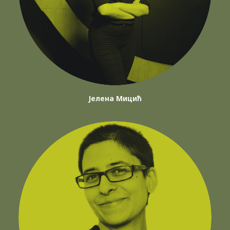
Јелена Мицић