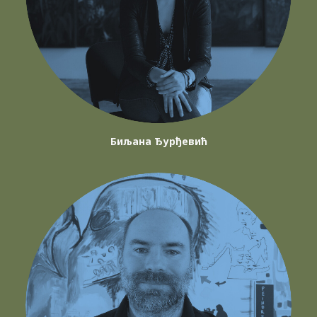
Биљана Ђурђевић