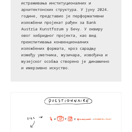
истраживања институционалних и
архитектонских структура. У јуну 2024.
године, представио је перформативни
изложбени пројекат рађен за Bank
Austria Kunstforum у Бечу. У оквиру
овог хибридног пројекта, као вид
преиспитивања конвенционалних
изложбених формата, кроз сарадњу
између уметника, музичара, извођача и
музејског особља створенo је динамично
и имерзивно искуство.