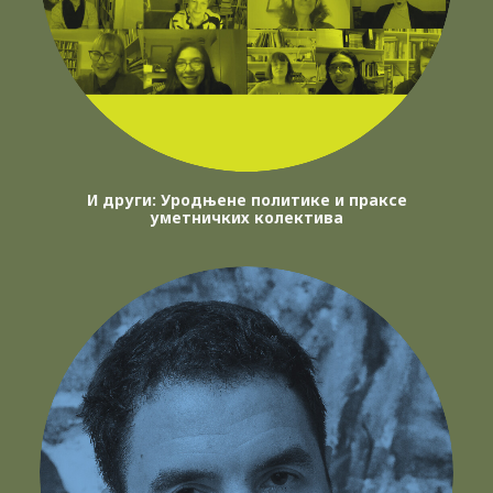
И други: Уродњене политике и праксе
уметничких колектива