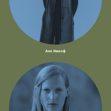
Ане Имхоф