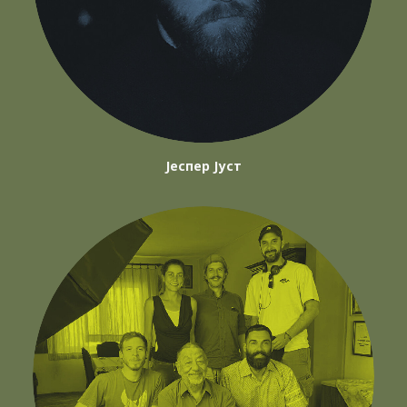
Јеспер Јуст