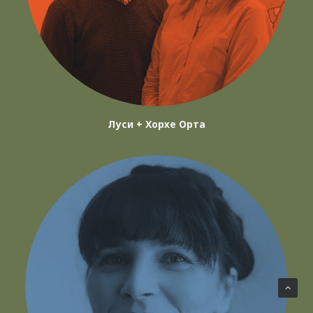
Луси + Хорхе Орта