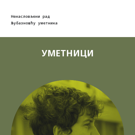
Ненасловљени рад
Љубазношћу уметника
УМЕТНИЦИ