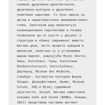
сложене друштвено-архитектонске,
друштвено-културне и друштвено-
политичке наративе. Уз пуно смисла за
детаљ и карактеристично минималистичког
стила, Ђанотијев рад преиспитује
конвенционалне перспективе и позива
посматраче да се упусте у дијалог о
структури и облику савременог живота.
Његова дела, често прожета хумором и
иронијом, излагана су у установама
широм Европе, укључујући Музеј Лентос,
Линц; Kunsthaus, Грац; Kunstraum
Niederösterreich, Künstlerhaus,
Дортмунд; Museum der Moderne,
Салцбург; Аустријски културни форум
Лондон; Донауфестивал, Кремс; Muzeum
Sztuki, Лођ и Музеј сувремене
умjетности, Загреб. Његова самостална
изложба Safe and Sound (MAMbo, Болоња,
2021) представља наставак његовог