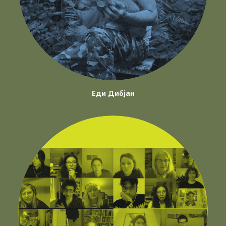
Еди Дибјан