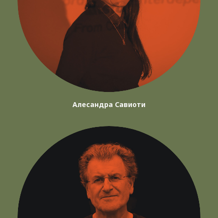
Алесандра Савиоти