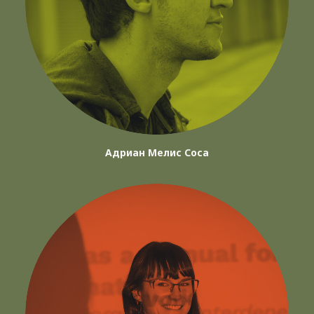
Адриан Мелис Соса