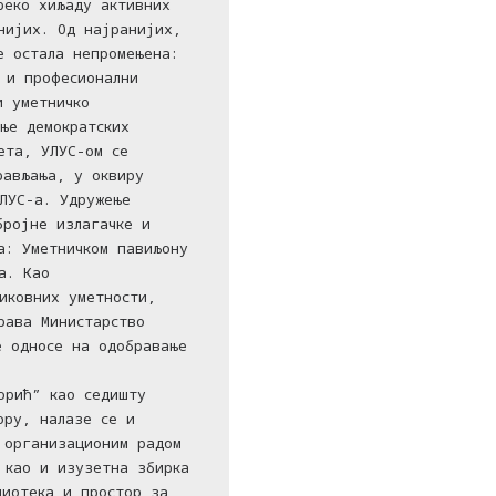
реко хиљаду активних
нијих. Од најранијих,
е остала непромењена:
 и професионални
и уметничко
ње демократских
ета, УЛУС-ом се
рављања, у оквиру
ЛУС-а. Удружење
бројне излагачке и
а: Уметничком павиљону
а. Као
иковних уметности,
рава Министарство
е односе на одобравање
орић” као седишту
ору, налазе се и
 организационим радом
 као и изузетна збирка
лиотека и простор за