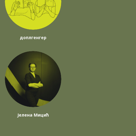
доплгенгер
Јелена Мицић