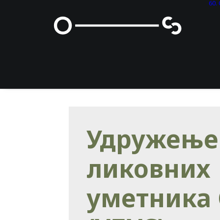
60
Удружење
ликовних
уметника 