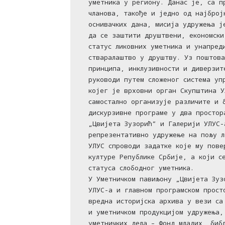
уметника у региону. Данас је, са п
чланова, такође и једно од најброј
оснивачких дана, мисија удружења ј
да се заштити друштвени, економски
статус ликовних уметника и унапред
стваралаштво у друштву. Уз поштова
принципа, инклузивности и диверзит
руководи путем сложеног система уп
којег је врховни орган Скупштина У
самостално организује различите и 
дискурзивне програме у два простор
„Цвијета Зузорић” и Галерији УЛУС-
репрезентативно удружење на пољу л
УЛУС спроводи задатке које му пове
културе Републике Србије, а који с
статуса слободног уметника.
У Уметничком павиљону „Цвијета Зуз
УЛУС-а и главном програмском прост
вредна историјска архива у вези са
и уметничком продукцијом удружења,
уметничких дела – Фонд младих, биб