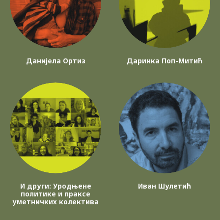
Данијела Ортиз
Даринка Поп-Митић
И други: Уродњене
Иван Шулетић
политике и праксе
уметничких колектива