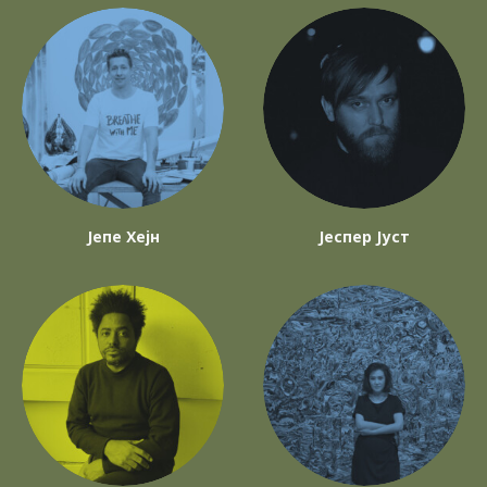
Јепе Хејн
Јеспер Јуст