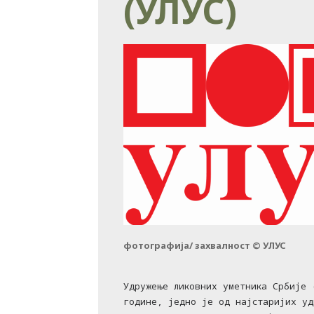
(УЛУС)
фотографија/ захвалност © УЛУС
Удружење ликовних уметника Србије 
године, једно је од најстаријих уд