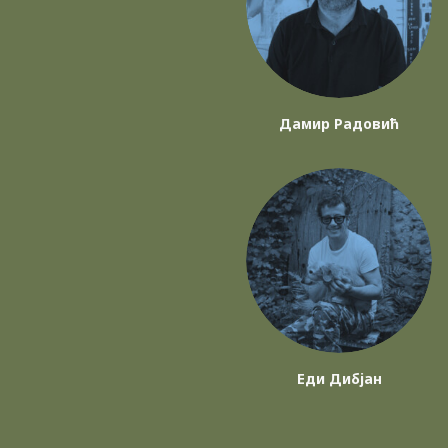
Дамир Радовић
Еди Дибјан