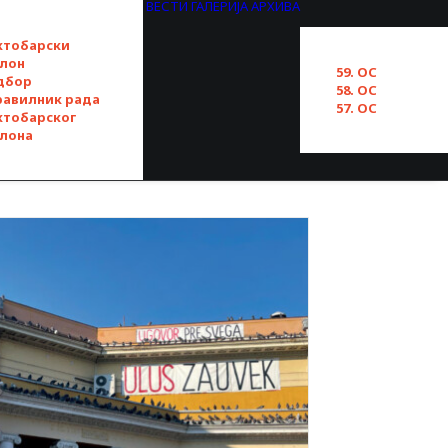
ВЕСТИ
ГАЛЕРИЈА
АРХИВА
ктобарски
алон
59. ОС
дбор
58. ОС
равилник рада
57. ОС
ктобарског
алона