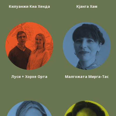
Килуанжи Киа Хенда
Кјанга Хам
Луси + Хорхе Орта
Малгожата Мирга-Тас