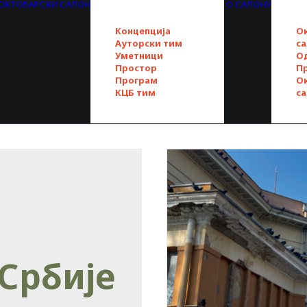
. ОКТОБАРСКИ САЛОН
О САЛОНУ
Концепција
О
Ауторски тим
с
Уметници
О
Простор
П
Програм
О
КЦБ тим
с
Србије