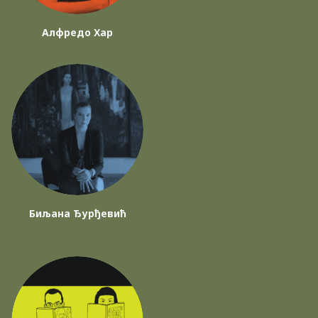
Алфредо Хар
Биљана Ђурђевић