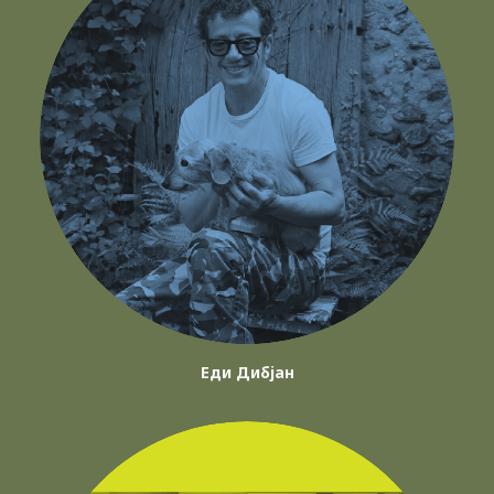
Еди Дибјан