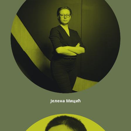
Јелена Мицић