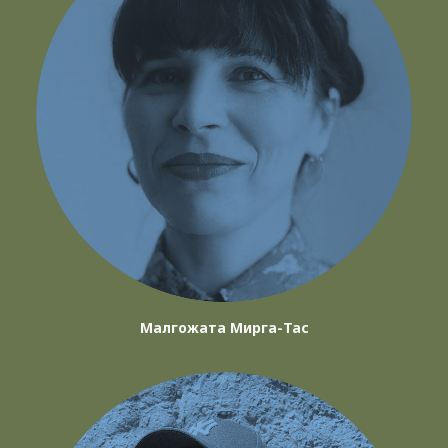
Малгожата Мирга-Тас