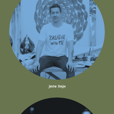
Јепе Хејн