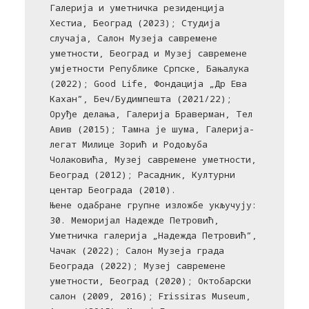
Галерија и уметничка резиденција
Хестиа, Београд (2023); Студија
случаја, Салон Музеја савремене
уметности, Београд и Музеј савремене
умјетности Републике Српске, Бањалука
(2022); Good Life, Фондација „Др Ева
Кахан”, Беч/Будимпешта (2021/22);
Оруђе делања, Галерија Браверман, Тел
Авив (2015); Тамна је шума, Галерија-
легат Милице Зорић и Родољуба
Чолаковића, Музеј савремене уметности,
Београд (2012); Расадник, Културни
центар Београдa (2010).
Њене одабране групне изложбе укључују:
30. Меморијал Надежде Петровић,
Уметничка галерија „Надежда Петровић”,
Чачак (2022); Салон Музеја града
Београда (2022); Музеј савремене
уметности, Београд (2020); Октобарски
салон (2009, 2016); Frissiras Museum,