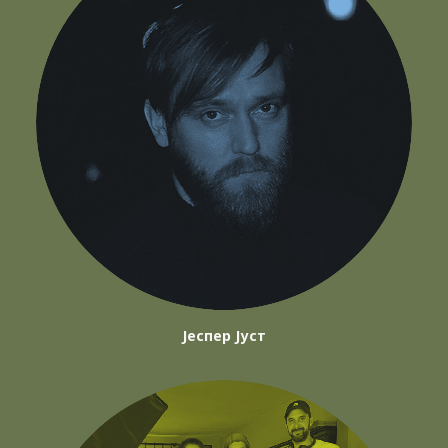
Јеспер Јуст