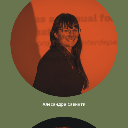
Алесандра Савиоти