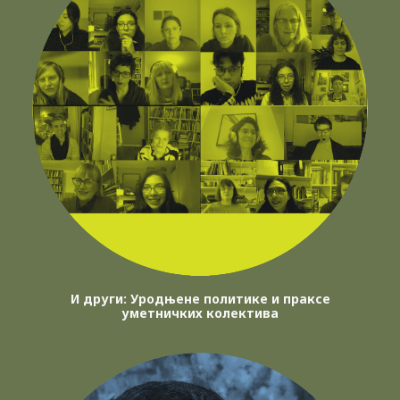
И други: Уродњене политике и праксе
уметничких колектива