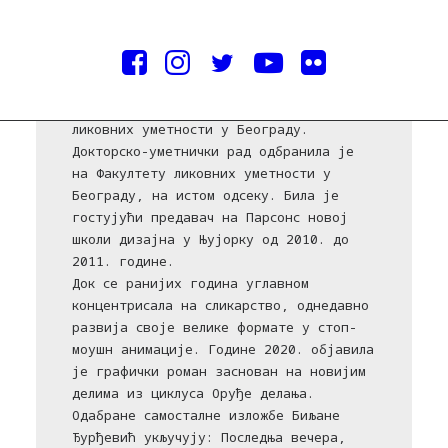
Биљана Ђурђевић (Београд, 1973) је
уметница која се претежно бави
сликарством и анимацијом. Mагистрирала
је на Сликарском одсеку на Факултету
ликовних уметности у Београду.
Докторско-уметнички рад одбранила је
на Факултету ликовних уметности у
Београду, на истом одсеку. Била је
гостујући предавач на Парсонс новој
школи дизајна у Њујорку од 2010. до
2011. године.
Док се ранијих година углавном
концентрисала на сликарство, однедавно
развија своје велике формате у стоп-
моушн анимације. Године 2020. објавила
је графички роман заснован на новијим
делима из циклуса Оруђе делања.
Одабране самосталне изложбе Биљанe
Ђурђевић укључују: Последња вечера,