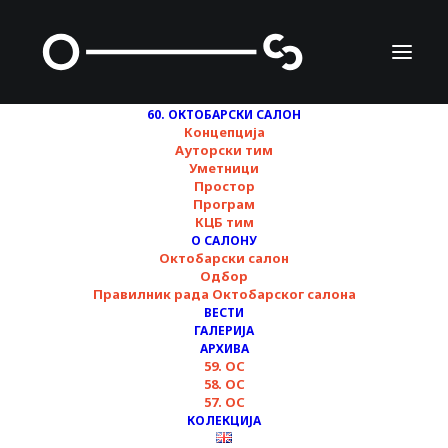
60. ОКТОБАРСКИ САЛОН
Концепција
Ауторски тим
Уметници
Биљана Ђурђевић
Простор
Програм
КЦБ тим
О САЛОНУ
Октобарски салон
Одбор
Правилник рада Октобарског салона
ВЕСТИ
ГАЛЕРИЈА
АРХИВА
59. ОС
58. ОС
57. ОС
КОЛЕКЦИЈА
фотографија/ захвалност © Зијах Графић