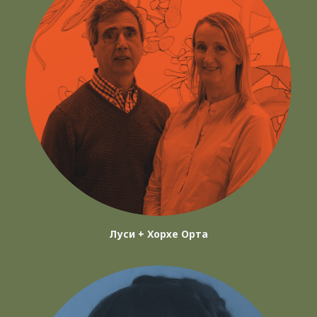
Луси + Хорхе Орта