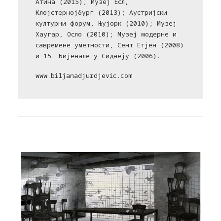
Атина (2015); Музеј Есл,
Клојстернојбург (2013); Аустријски
културни форум, Њујорк (2010); Музеј
Хаугар, Осло (2010); Музеј модерне и
савремене уметности, Сент Етјен (2008)
и 15. Бијенале у Сиднеју (2006).
www.biljanadjurdjevic.com