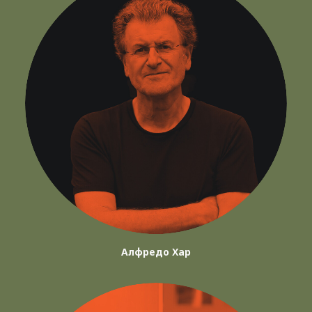
Алфредо Хар