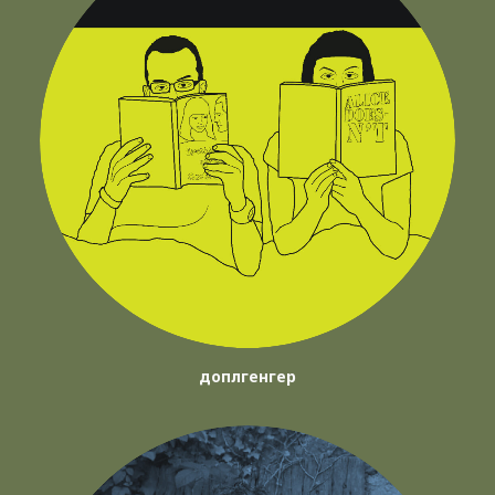
доплгенгер