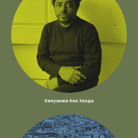
Килуанжи Киа Хенда