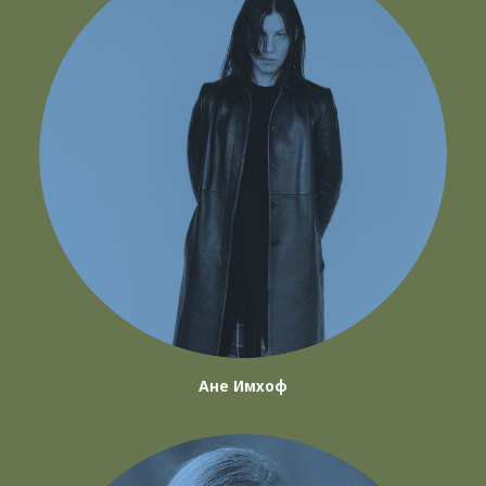
Ане Имхоф