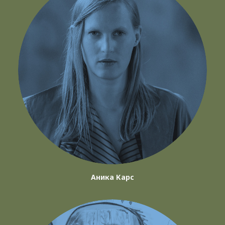
Аника Карс