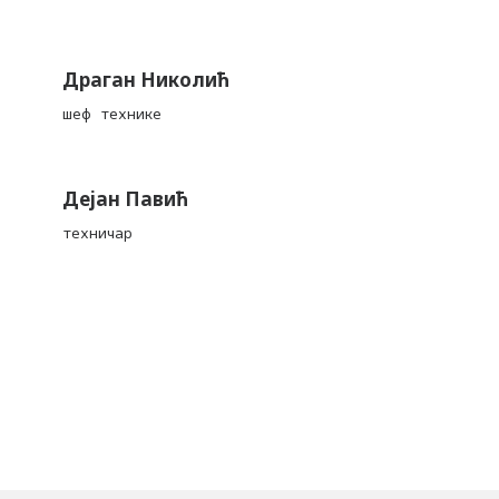
Драган Николић
шеф технике
Дејан Павић
техничар