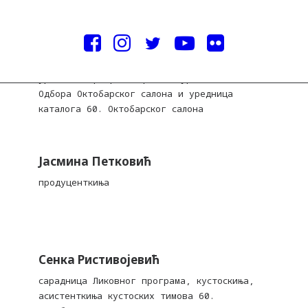
Октобарског салона
Даница Јововић Продановић
уредница програма архитектуре, чланица
Одбора Октобарског салона и уредница
каталога 60. Октобарског салона
Јасмина Петковић
продуценткиња
Сенка Ристивојевић
сарадница Ликовног програма, кустоскиња,
асистенткиња кустоских тимова 60.