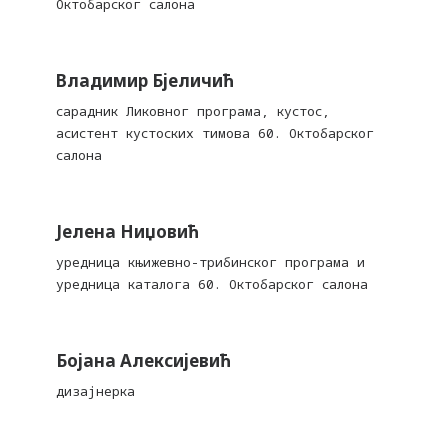
Октобарског салона
Владимир Бјеличић
сарадник Ликовног програма, кустос,
асистент кустоских тимова 60. Октобарског
салона
Јелена Ниџовић
уредница књижевно-трибинског програма и
уредница каталога 60. Октобарског салона
Бојана Алексијевић
дизајнерка