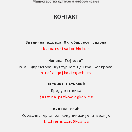
КОНТАКТ
Званична адреса Октобарског салона
oktobarskisalon@kcb.rs
Нинела Гојковић
в.д. директора Културног центра Београда
ninela.gojkovic@kcb.rs
Јасмина Петковић
Продуценткиња
jasmina.petkovic@kcb.rs
Љиљана Илић
Координаторка за комуникације и медије
ljiljana.ilic@kcb.rs