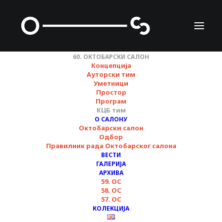
60. ОКТОБАРСКИ САЛОН
Концепција
Ауторски тим
Уметници
КЦБ тим
Простор
Програм
КЦБ тим
О САЛОНУ
Октобарски салон
Одбор
Нинела Гојковић
Правилник рада Октобарског салона
ВЕСТИ
в.д. директора Културног центра Београда
ГАЛЕРИЈА
АРХИВА
59. ОС
58. ОС
Зорана Ђаковић Миннити
57. ОС
КОЛЕКЦИЈА
главна уредница програма и чланица Одбора