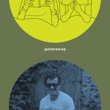
доплгенгер