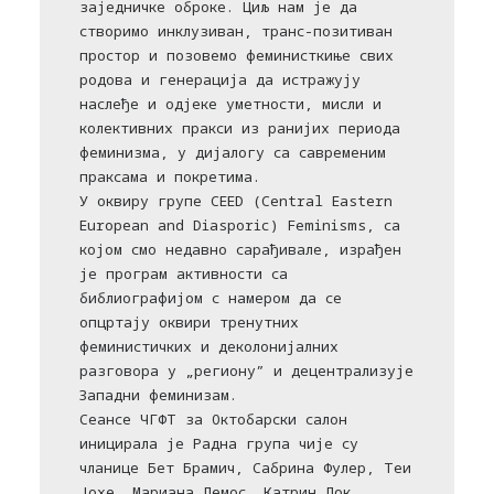
заједничке оброке. Циљ нам је да
створимо инклузиван, транс-позитиван
простор и позовемо феминисткиње свих
родова и генерација да истражују
наслеђе и одјеке уметности, мисли и
колективних пракси из ранијих периода
феминизма, у дијалогу са савременим
праксама и покретима.
У оквиру групе CEED (Central Eastern
European and Diasporic) Feminisms, са
којом смо недавно сарађивале, израђен
је програм активности са
библиографијом с намером да се
опцртају оквири тренутних
феминистичких и деколонијалних
разговора у „региону” и децентрализује
Западни феминизам.
Сеансе ЧГФТ за Октобарски салон
иницирала је Радна група чије су
чланице Бет Брамич, Сабрина Фулер, Теи
Јохе, Мариана Лемос, Катрин Лок,