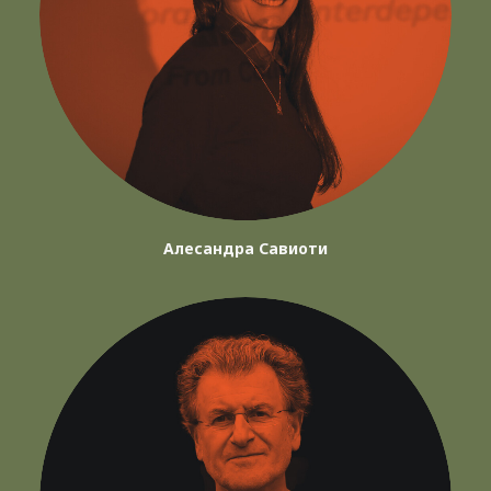
Алесандра Савиоти