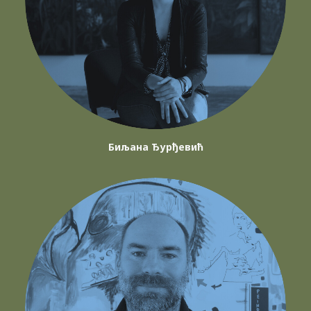
Биљана Ђурђевић