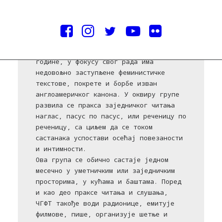
Љубазношћу ФДРГ
Читалачка група за феминистичко
трајање, основана у Лондону 2015.
године, у фокусу свог рада има
недовољно заступљене феминистичке
текстове, покрете и борбе изван
англоамеричког канона. У оквиру групе
развила се пракса заједничког читања
наглас, пасус по пасус, или реченицу по
реченицу, са циљем да се током
састанака успостави осећај повезаности
и интимности.
Ова група се обично састаје једном
месечно у уметничким или заједничким
просторима, у кућама и баштама. Поред
и као део праксе читања и слушања,
ЧГФТ такође води радионице, емитује
филмове, пише, организује шетње и