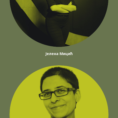
Јелена Мицић