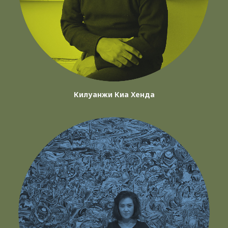
Килуанжи Киа Хенда