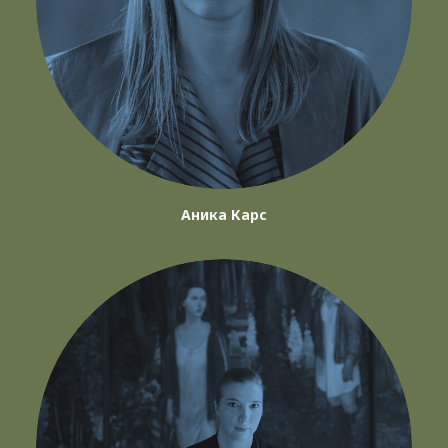
Аника Карс