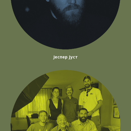
Јеспер Јуст