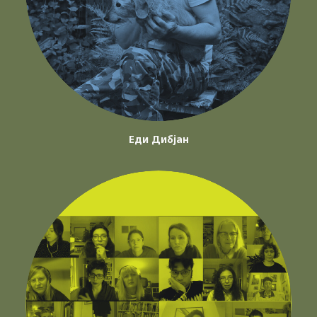
Еди Дибјан