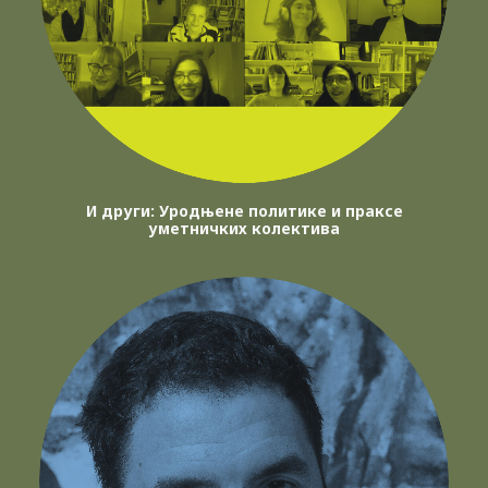
И други: Уродњене политике и праксе
уметничких колектива