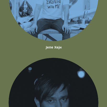
Јепе Хејн