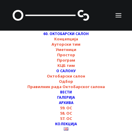
60. ОКТОБАРСКИ САЛОН
Концепција
Ауторски тим
Уметници
Читалачка група за
Простор
Програм
феминистичко трајање
КЦБ тим
( ЧГФТ)
О САЛОНУ
Октобарски салон
Одбор
Правилник рада Октобарског салона
ВЕСТИ
ГАЛЕРИЈА
АРХИВА
59. ОС
58. ОС
57. ОС
КОЛЕКЦИЈА