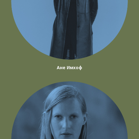
Ане Имхоф