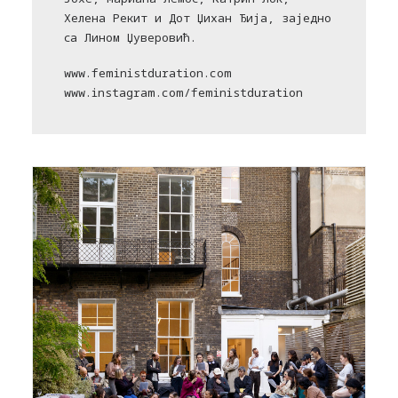
Хелена Рекит и Дот Џихан Ђија, заједно
са Лином Џуверовић.
www.feministduration.com
www.instagram.com/feministduration