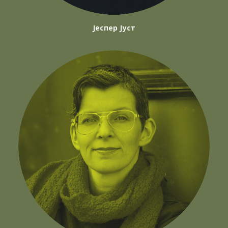
Јеспер Јуст