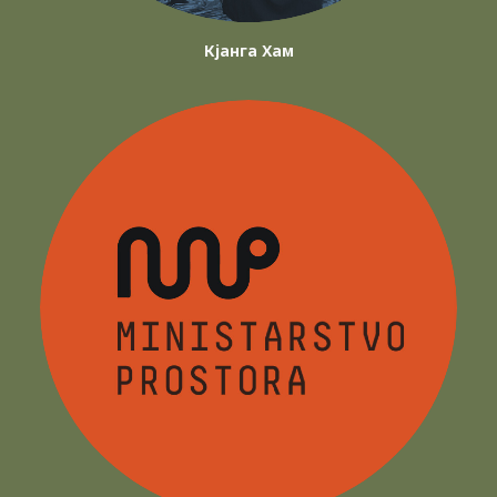
Кјанга Хам