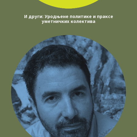
И други: Уродњене политике и праксе
уметничких колектива