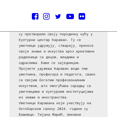
Костадиновић
Уметничко удружење Караван основано је
2021. године у ромском насељу Баир у
Ваљеву. Уметници Тијана и Драган Марић
су претворили своју породичну кућу у
Kултурни центар Караван. Ту се
уметници удружују, стварају, преносе
своје знање и искуства кроз креативне
радионице са децом, младима и
одраслима. Баве се заједницом.
Пројекте удужења Караван води тим
уметника, професора и педагога, свако
са својим богатим професионалним
искуством, што омогућава сарадњу са
уметницима и културним институцијама
из земље и иностранства.
Уметници Каравана који учествују на
Октобарском салону 2024. године су
Ваљевци: Тијана Марић, ликовни