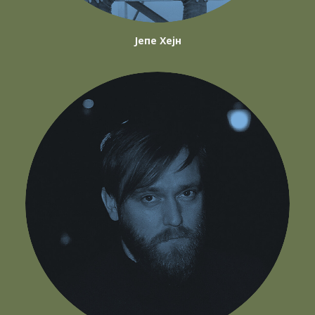
Јепе Хејн