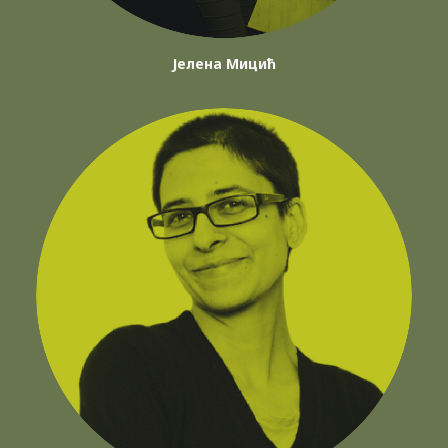
Јелена Мицић