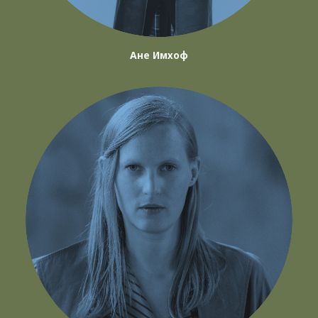
Ане Имхоф