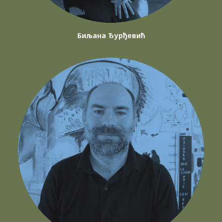
Биљана Ђурђевић