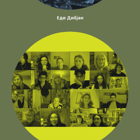
Еди Дибјан