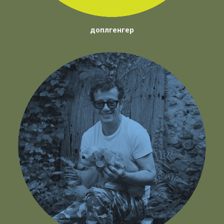
доплгенгер