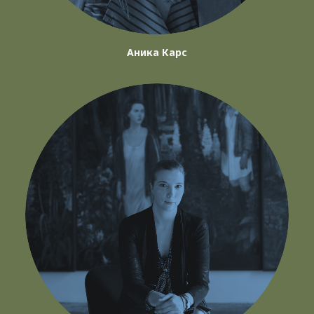
Аника Карс