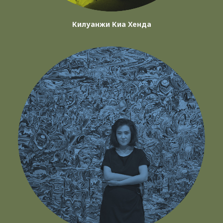
Килуанжи Киа Хенда