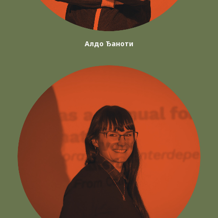
Алдо Ђаноти