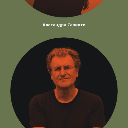
Алесандра Савиоти