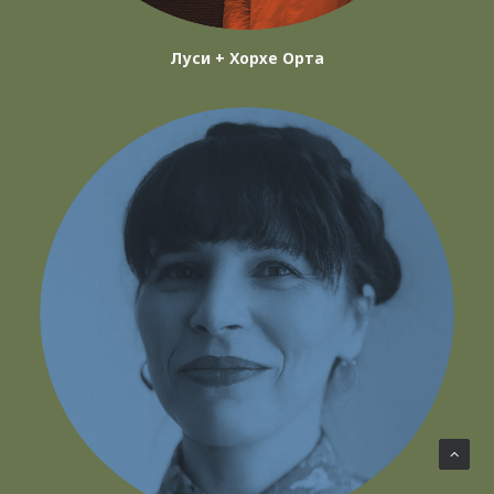
Луси + Хорхе Орта