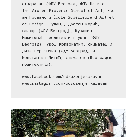
стваралац (ФЛУ Београд, ФЛУ Цетиње,
The Aix-en-Provence School of Art, Екс
ан Прованс и École Supérieure d’Art et
de Design, Тулон), Драган Марић,
сликар (ФЛУ Београд), Вукашин
Никитовић, редитељ и глумац (ФДУ
Београд), Урош Кривокапић, сниматељ и
дизајнер звука (ФДУ Београд) и
Константин Митић, сниматељ (Београдска
политехника).
www.facebook.com/udruzenjekaravan
www.instagram.com/udruzenje_karavan