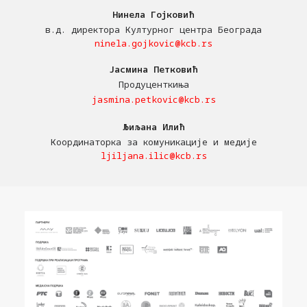
Нинела Гојковић
в.д. директора Културног центра Београда
ninela.gojkovic@kcb.rs
Јасмина Петковић
Продуценткиња
jasmina.petkovic@kcb.rs
Љиљана Илић
Координаторка за комуникације и медије
ljiljana.ilic@kcb.rs