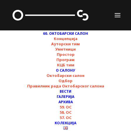
60. ОКТОБАРСКИ САЛОН
Концепција
Ауторски тим
Уметници
Данијела Ортиз
Простор
Програм
КЦБ тим
О САЛОНУ
Октобарски салон
Одбор
Правилник рада Октобарског салона
ВЕСТИ
ГАЛЕРИЈА
АРХИВА
59. ОС
58. ОС
57. ОС
Љубазношћу уметнице
КОЛЕКЦИЈА