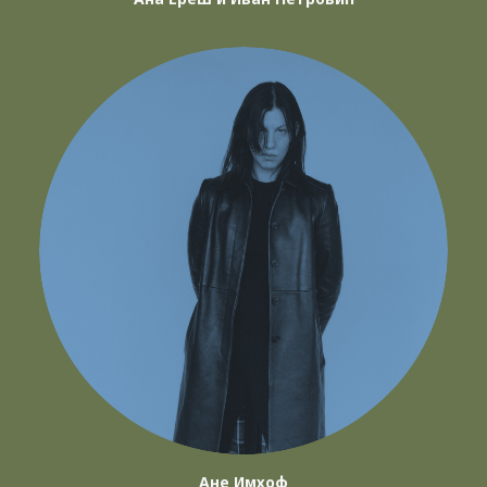
Ане Имхоф