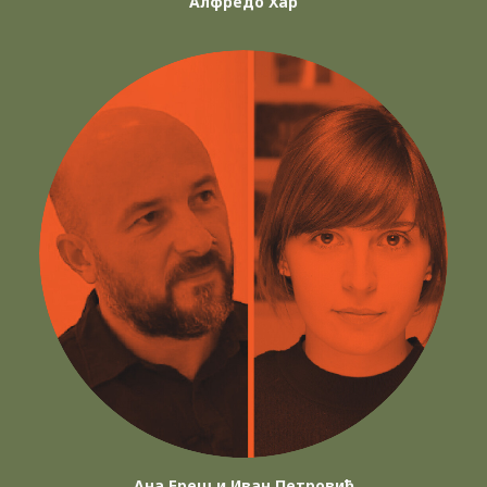
Алфредо Хар
Ана Ереш и Иван Петровић