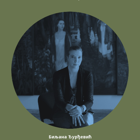
Биљана Ђурђевић