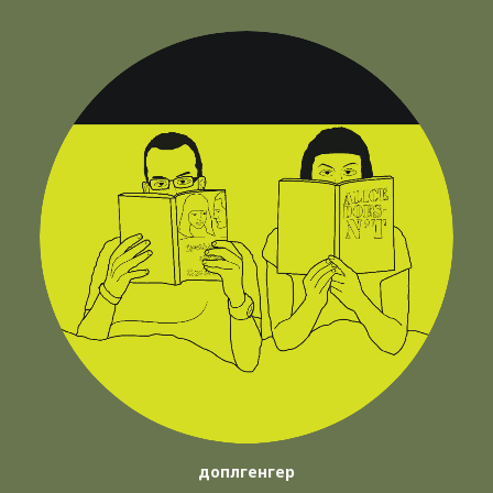
доплгенгер