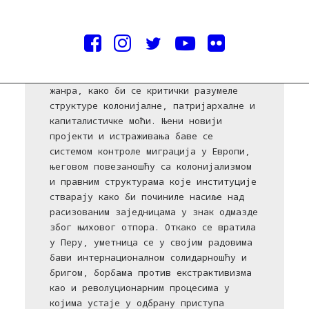
Данијела Ортиз (Перу, 1985) живи и
ради у Урубамби. У свом раду, ствара
визуелне наративе у којима се
истражују концепти националности,
рацијализације, друштвене класе и
жанра, како би се критички разумеле
структуре колонијалне, патријархалне и
капиталистичке моћи. Њени новији
пројекти и истраживања баве се
системом контроле миграција у Европи,
његовом повезаношћу са колонијализмом
и правним структурама које институције
стварају како би починиле насиље над
расизованим заједницама у знак одмазде
због њиховог отпора. Откако се вратила
у Перу, уметница се у својим радовима
бави интернационалном солидарношћу и
бригом, борбама против екстрактивизма
као и револуционарним процесима у
којима устаје у одбрану приступа