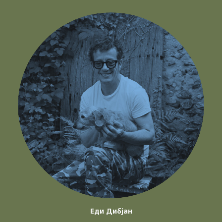
Еди Дибјан