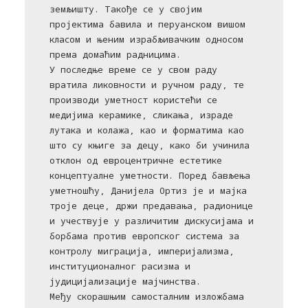
земљишту. Такође се у својим
пројектима бавила и перуанском вишом
класом и њеним израбљивачким односом
према домаћим радницима.
У последње време се у свом раду
вратила ликовности и ручном раду, те
производи уметност користећи се
медијима керамике, сликања, израде
лутака и колажа, као и форматима као
што су књиге за децу, како би учинила
отклон од евроцентричне естетике
концептуалне уметности. Поред бављења
уметношћу, Данијела Ортиз је и мајка
троје деце, држи предавања, радионице
и учествује у различитим дискусијама и
борбама против европског система за
контролу миграција, империјализма,
институционалног расизма и
јудицијализације мајчинства.
Међу скорашњим самосталним изложбама