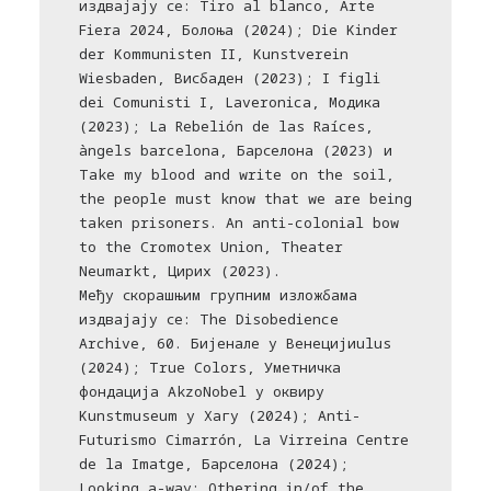
издвајају се: Tiro al blanco, Arte
Fiera 2024, Болоња (2024); Die Kinder
der Kommunisten II, Kunstverein
Wiesbaden, Висбаден (2023); I figli
dei Comunisti I, Laveronica, Модика
(2023); La Rebelión de las Raíces,
àngels barcelona, Барселона (2023) и
Take my blood and write on the soil,
the people must know that we are being
taken prisoners. An anti-colonial bow
to the Cromotex Union, Theater
Neumarkt, Цирих (2023).
Међу скорашњим групним изложбама
издвајају се: The Disobedience
Archive, 60. Бијенале у Венецијиulus
(2024); True Colors, Уметничка
фондација AkzoNobel у оквиру
Kunstmuseum у Хагу (2024); Anti-
Futurismo Cimarrón, La Virreina Centre
de la Imatge, Барселона (2024);
Looking a-way: Othering in/of the