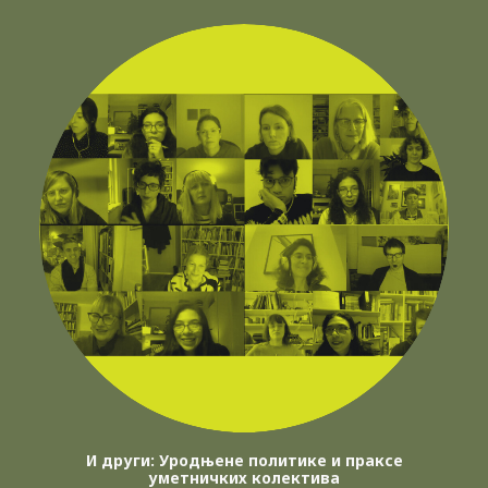
И други: Уродњене политике и праксе
уметничких колектива