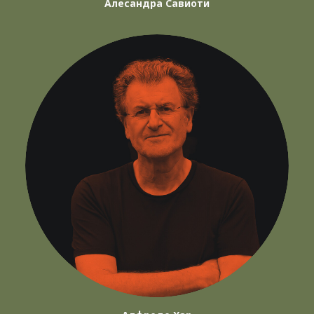
Алесандра Савиоти