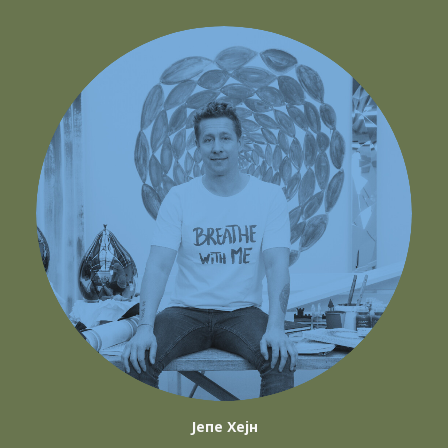
Јепе Хејн