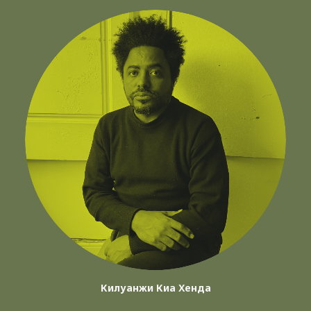
Килуанжи Киа Хенда