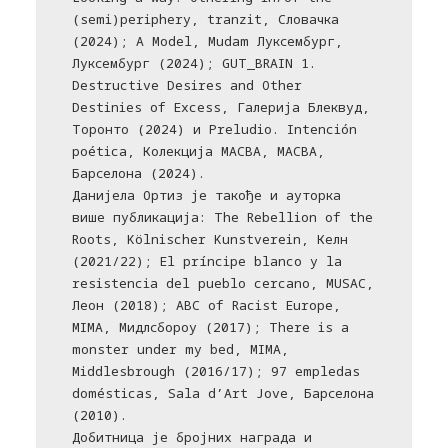
(semi)periphery, tranzit, Словачка
(2024); A Model, Mudam Луксембург,
Луксембург (2024); GUT_BRAIN 1.
Destructive Desires and Other
Destinies of Excess, Галерија Блеквуд,
Торонто (2024) и Preludio. Intención
poética, Колекција MACBA, MACBA,
Барселона (2024).
Данијела Ортиз је такође и ауторка
више публикација: The Rebellion of the
Roots, Kölnischer Kunstverein, Келн
(2021/22); El príncipe blanco y la
resistencia del pueblo cercano, MUSAC,
Леон (2018); ABC of Racist Europe,
MIMA, Мидлсбороу (2017); There is a
monster under my bed, MIMA,
Middlesbrough (2016/17); 97 empledas
domésticas, Sala d’Art Jove, Барселона
(2010).
Добитница је бројних награда и