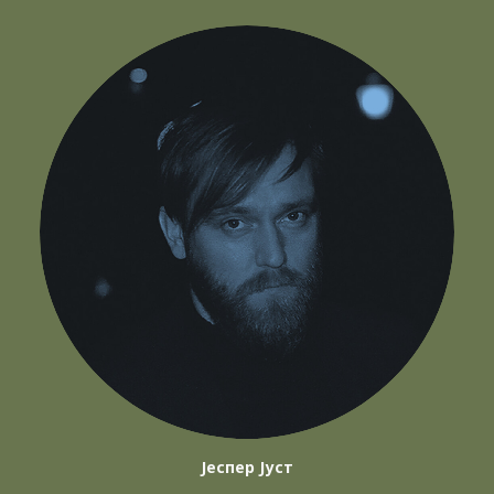
Јеспер Јуст