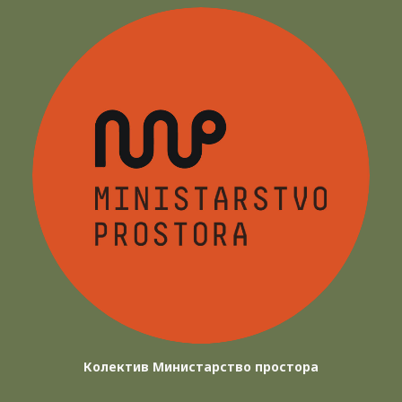
Колектив Министарство простора