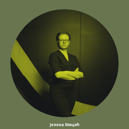
Јелена Мицић