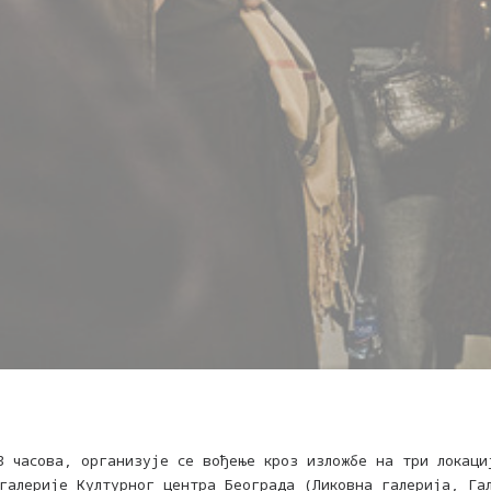
3 часова, организује се вођење кроз изложбе на три локаци
 галерије Културног центра Београда (Ликовна галерија, Га