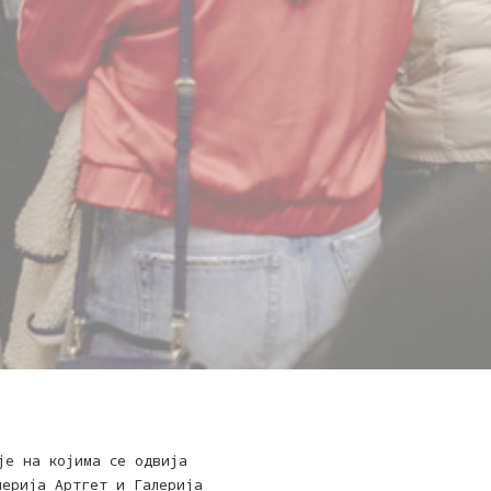
је на којима се одвија
лерија Артгет и Галерија