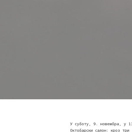
У суботу, 9. новембра, у 1
Октобарски салон: кроз три