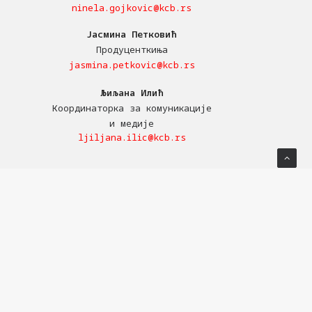
ninela.gojkovic@kcb.rs
Јасмина Петковић
Продуценткиња
jasmina.petkovic@kcb.rs
Љиљана Илић
Координаторка за комуникације
и медије
ljiljana.ilic@kcb.rs