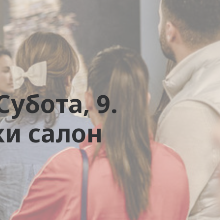
убота, 9.
ки салон