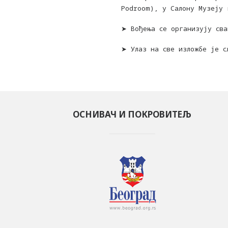
Podroom), у Салону Музеју 
➤ Вођења се организују сва
➤ Улаз на све изложбе је с
ОСНИВАЧ И ПОКРОВИТЕЉ