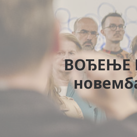
ВОЂЕЊЕ К
новемба