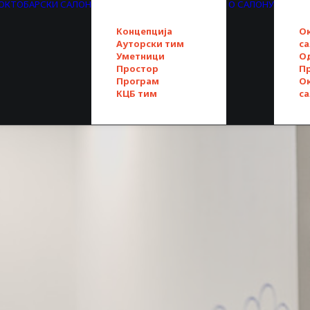
. ОКТОБАРСКИ САЛОН
О САЛОНУ
Концепција
О
Ауторски тим
с
Уметници
О
Простор
П
Програм
О
КЦБ тим
с