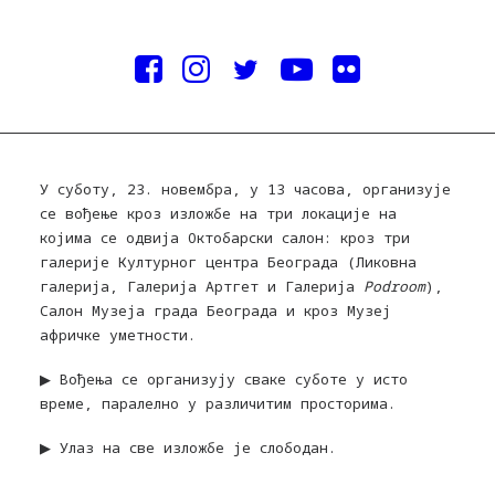
У суботу, 23. новембра, у 13 часова, организује
се вођење кроз изложбе на три локације на
којима се одвија Октобарски салон: кроз три
галерије Културног центра Београда (Ликовна
галерија, Галерија Артгет и Галерија
Podroom
),
Салон Музеја града Београда и кроз Музеј
афричке уметности.
▶ Вођења се организују сваке суботе у исто
време, паралелно у различитим просторима.
▶ Улаз на све изложбе је слободан.