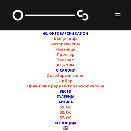
60. ОКТОБАРСКИ САЛОН
Концепција
Ауторски тим
Уметници
Простор
Програм
КЦБ тим
ВОЂЕЊЕ КРОЗ
О САЛОНУ
Октобарски салон
ИЗЛОЖБЕ ▪︎ Субота,
Одбор
Правилник рада Октобарског салона
23. новембар ▪︎ 60.
ВЕСТИ
ГАЛЕРИЈА
Октобарски салон
АРХИВА
59. ОС
58. ОС
57. ОС
18/11/2024
КОЛЕКЦИЈА