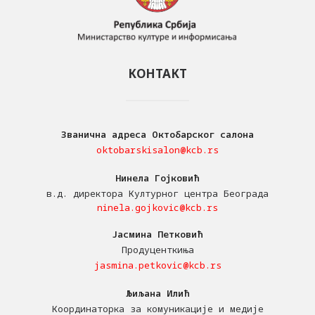
КОНТАКТ
Званична адреса Октобарског салона
oktobarskisalon@kcb.rs
Нинела Гојковић
в.д. директора Културног центра Београда
ninela.gojkovic@kcb.rs
Јасмина Петковић
Продуценткиња
jasmina.petkovic@kcb.rs
Љиљана Илић
Координаторка за комуникације и медије