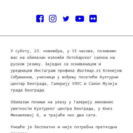
У суботу, 23. новембра, у 15 часова, позивамо
вас на обилазак изложби Октобарског салона на
руском језику. Заједно са оснивачицом и
уредницом Инстаграм профила
@artmap.rs
Ксенијом
Сеђакином, учесници у вођењу посетиће Културни
центар Београда, Галерију УЛУС и Салон Музеја
града Београда.
Обилазак почиње на улазу у Галерију ликовних
уметности Културног центра Београда, у Кнез
Михаиловој 6, и трајаће око два сата.
Учешће је бесплатно и није потребна претходна