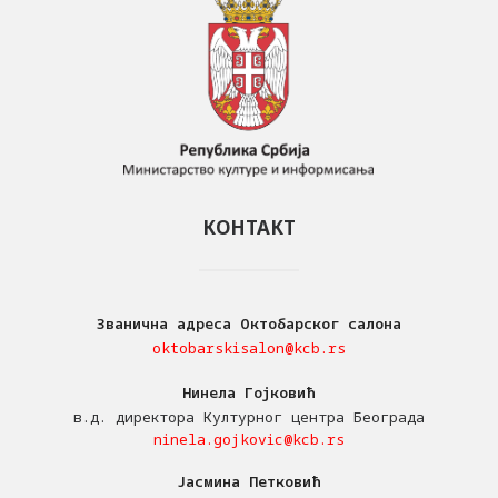
КОНТАКТ
Званична адреса Октобарског салона
oktobarskisalon@kcb.rs
Нинела Гојковић
в.д. директора Културног центра Београда
ninela.gojkovic@kcb.rs
Јасмина Петковић