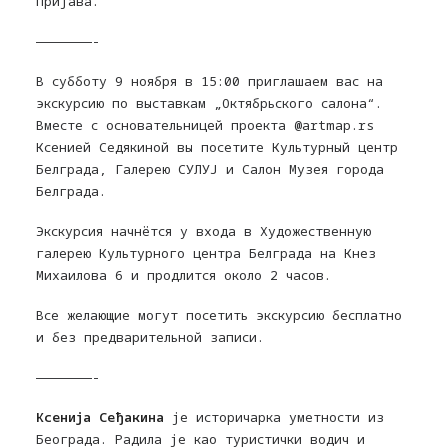
пријава.
———————-
В субботу 9 ноября в 15:00 приглашаем вас на
экскурсию по выставкам „Октябрьского салона“.
Вместе с основательницей проекта @artmap.rs
Ксенией Седякиной вы посетите Культурный центр
Белграда, Галерею СУЛУЈ и Салон Музея города
Белграда.
Экскурсия начнётся у входа в Художественную
галерею Культурного центра Белграда на Кнез
Михаилова 6 и продлится около 2 часов.
Все желающие могут посетить экскурсию бесплатно
и без предварительной записи.
———————-
Ксенија Сеђакина
је историчарка уметности из
Београда. Радила је као туристички водич и