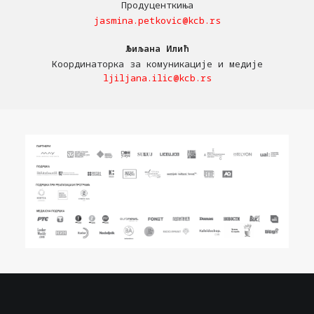
Продуценткиња
jasmina.petkovic@kcb.rs
Љиљана Илић
Координаторка за комуникације и медије
ljiljana.ilic@kcb.rs