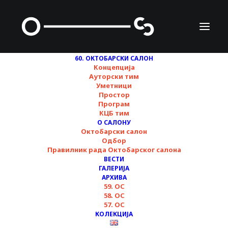
60. ОКТОБАРСКИ САЛОН
Концепција
Ауторски тим
Уметници
Простор
Програм
Вођење кроз
КЦБ тим
О САЛОНУ
изложбе на руском
Октобарски салон
Одбор
језику ▪︎ Субота, 23.
Правилник рада Октобарског салона
ВЕСТИ
новембар ▪︎ 60.
ГАЛЕРИЈА
АРХИВА
59. ОС
Октобарски салон
58. ОС
57. ОС
КОЛЕКЦИЈА
18/11/2024