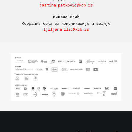
jasmina.petkovic@kcb.rs
Љиљана Илић
Координаторка за комуникације и медије
ljiljana.ilic@kcb.rs