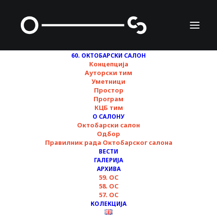
60. ОКТОБАРСКИ САЛОН
Концепција
Ауторски тим
Уметници
Простор
Програм
КЦБ тим
О САЛОНУ
ВОЂЕЊЕ КРОЗ
Октобарски салон
Одбор
ИЗЛОЖБЕ ▪︎ 60.
Правилник рада Октобарског салона
ВЕСТИ
Октобарски салон
ГАЛЕРИЈА
АРХИВА
59. ОС
58. ОС
28/10/2024
57. ОС
КОЛЕКЦИЈА