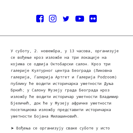
У суботу, 2. новембра, у 13 часова, организује
се вођење кроз изложбе на три локације на
којима се одвија Октобарски салон. Кроз три
галерије Културног центра Београда (Ликовна
галерија, Галерија Артгет и Галерија Podroom)
публику ће водити историчарка уметности Дуња
Бркић; у Салону Музеју града Београда кроз
изложбу ће водити историчар уметности Владимир
Бјеличић, док ће у Музеју афричке уметности
посетициома изложбу представити историчарка
уметности Бојана Милашиновић.
➤ Вођења се организују сваке суботе у исто