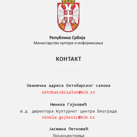
КОНТАКТ
Званична адреса Октобарског салона
oktobarskisalon@kcb.rs
Нинела Гојковић
в.д. директора Културног центра Београда
ninela.gojkovic@kcb.rs
Јасмина Петковић
Продуценткиња