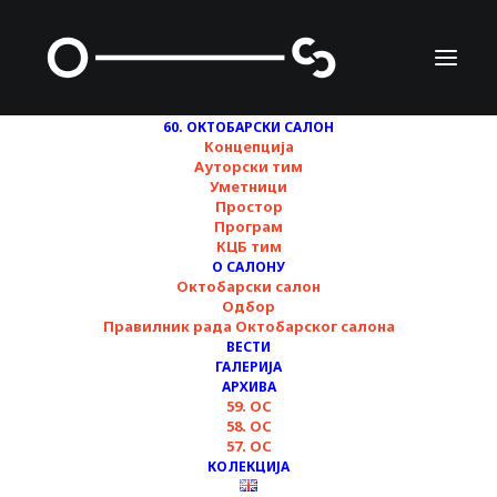
60. ОКТОБАРСКИ САЛОН
Концепција
Ауторски тим
Уметници
Простор
Програм
Вектори колективне
КЦБ тим
О САЛОНУ
имагинације кроз
Октобарски салон
Одбор
периферне визије ▪︎
Правилник рада Октобарског салона
ВЕСТИ
Радионица ▪︎ 60.
ГАЛЕРИЈА
АРХИВА
59. ОС
Октобарски салон
58. ОС
57. ОС
КОЛЕКЦИЈА
04/11/2024