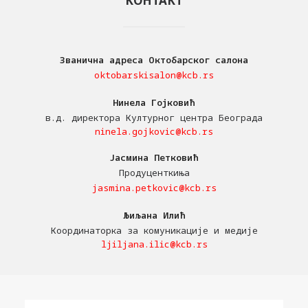
КОНТАКТ
Званична адреса Октобарског салона
oktobarskisalon@kcb.rs
Нинела Гојковић
в.д. директора Културног центра Београда
ninela.gojkovic@kcb.rs
Јасмина Петковић
Продуценткиња
jasmina.petkovic@kcb.rs
Љиљана Илић
Координаторка за комуникације и медије
ljiljana.ilic@kcb.rs