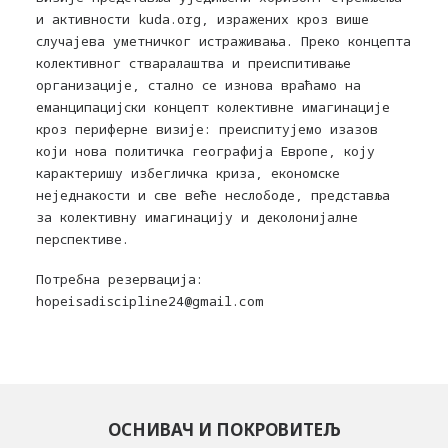
и активности kuda.org, изражених кроз више
случајева уметничког истраживања. Преко концепта
колективног стваралаштва и преиспитивање
организације, стално се изнова враћамо на
еманципацијски концепт колективне имагинације
кроз периферне визије: преиспитујемо изазов
који нова политичка географија Европе, коју
карактеришу избегличка криза, економске
неједнакости и све веће неслободе, представља
за колективну имагинацију и деколонијалне
перспективе.
Потребна резервација:
hopeisadiscipline24@gmail.com
ОСНИВАЧ И ПОКРОВИТЕЉ