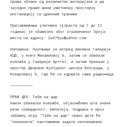
праве облаке од различитих материјала и да
заједно праве мини уметничку просторну
инсталацију са црвеним тракама.
Пријављивање учесника (узраста од 7 до 11
година) је обавезно због ограниченог броја
места на адресу: luk79yu@yahoo.com
Напомена: Окупљање је испред ликовне галерије
КЦБ, у Кнез Михаиловој 6, затим се обилази
изложба у Галерији Артгет, а затим прелази у
простор Дворане Културног центра Београда, у
Коларчевој 6, где ће се одржати сама радионица.
——————————
ПРВИ ДЕО: Теби на дар
Након обиласка изложбе, објаснићемо шта значе
речи солидарност, емпатија, подршка и кроз
забавну игру “Теби на дар” свако дете ће
“поклонити” пантомимом задате неочекиване