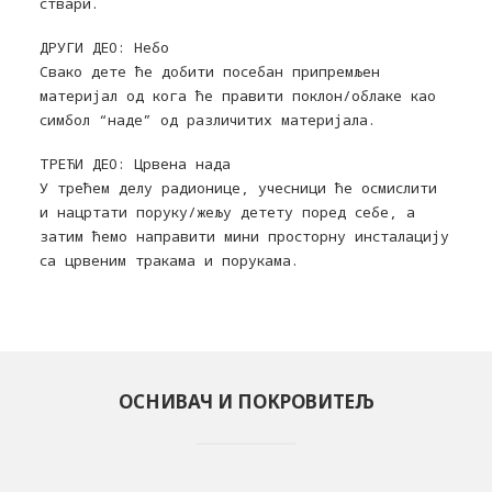
ствари.
ДРУГИ ДЕО: Небо
Свако дете ће добити посебан припремљен
материјал од кога ће правити поклон/облаке као
симбол “наде” од различитих материјала.
ТРЕЋИ ДЕО: Црвена нада
У трећем делу радионице, учесници ће осмислити
и нацртати поруку/жељу детету поред себе, а
затим ћемо направити мини просторну инсталацију
са црвеним тракама и порукама.
ОСНИВАЧ И ПОКРОВИТЕЉ