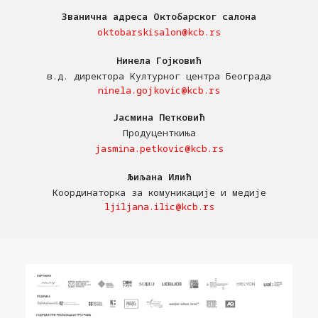
Званична адреса Октобарског салона
oktobarskisalon@kcb.rs
Нинела Гојковић
в.д. директора Културног центра Београда
ninela.gojkovic@kcb.rs
Јасмина Петковић
Продуценткиња
jasmina.petkovic@kcb.rs
Љиљана Илић
Координаторка за комуникације и медије
ljiljana.ilic@kcb.rs