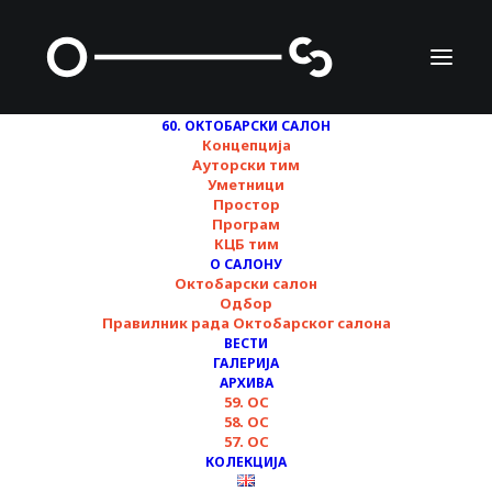
60. ОКТОБАРСКИ САЛОН
Концепција
Ауторски тим
Уметници
Простор
Програм
КЦБ тим
Радионица за децу
О САЛОНУ
Октобарски салон
„Нада је
Одбор
Правилник рада Октобарског салона
дисциплина“ ▪︎ 60.
ВЕСТИ
ГАЛЕРИЈА
Октобарски салон
АРХИВА
59. ОС
58. ОС
57. ОС
14/11/2024
КОЛЕКЦИЈА