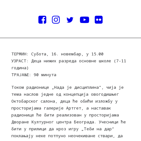
ТЕРМИН: Субота, 16. новембар, у 15.00
УЗРАСТ: Деца нижих разреда основне школе (7-11
година)
ТРАЈАЊЕ: 90 минута
Током радионице „Нада је дисциплина“, чија је
тема наслов једне од концепција овогодишњег
Октобарског салона, деца ће обићи изложбу у
просторијама галерије Артгет, а наставак
радионице ће бити реализован у просторијама
Дворане Културног центра Београда. Учесници ће
бити у прилици да кроз игру „Теби на дар“
поклањају неке потпуно неочекиване ствари, да