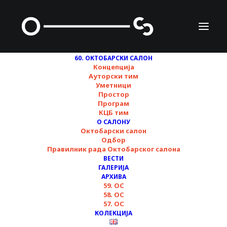
60. ОКТОБАРСКИ САЛОН
Концепција
Ауторски тим
Уметници
Простор
Програм
КЦБ тим
О САЛОНУ
Простори за рад ▪︎
Октобарски салон
Одбор
Анкета ▪︎ 60.
Правилник рада Октобарског салона
ВЕСТИ
Октобарски салон
ГАЛЕРИЈА
АРХИВА
59. ОС
58. ОС
04/11/2024
57. ОС
КОЛЕКЦИЈА