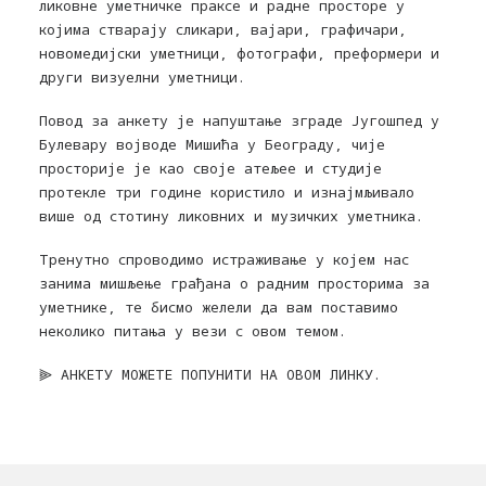
ликовне уметничке праксе и радне просторе у
којима стварају сликари, вајари, графичари,
новомедијски уметници, фотографи, преформери и
други визуелни уметници.
Повод за анкету је напуштање зграде Југошпед у
Булевару војводе Мишића у Београду, чије
просторије је као своје атељее и студије
протекле три године користило и изнајмљивало
више од стотину ликовних и музичких уметника.
Тренутно спроводимо истраживање у којем нас
занима мишљење грађана о радним просторима за
уметнике, те бисмо желели да вам поставимо
неколико питања у вези с овом темом.
⫸ AНКЕТУ МОЖЕТЕ ПОПУНИТИ НА ОВОМ
ЛИНКУ.