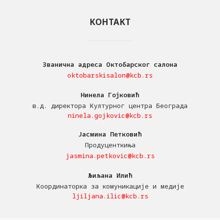
КОНТАКТ
Званична адреса Октобарског салона
oktobarskisalon@kcb.rs
Нинела Гојковић
в.д. директора Културног центра Београда
ninela.gojkovic@kcb.rs
Јасмина Петковић
Продуценткиња
jasmina.petkovic@kcb.rs
Љиљана Илић
Координаторка за комуникације и медије
ljiljana.ilic@kcb.rs