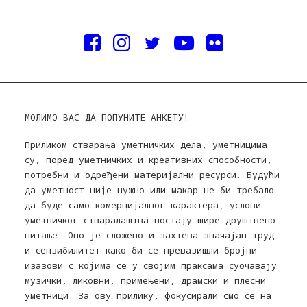
МОЛИМО ВАС ДА ПОПУНИТЕ АНКЕТУ!
Приликом стварања уметничких дела, уметницима
су, поред уметничких и креативних способности,
потребни и одређени материјални ресурси. Будући
да уметност није нужно или макар не би требало
да буде само комерцијалног карактера, услови
уметничког стваралаштва постају шире друштвено
питање. Оно је сложено и захтева значајан труд
и сензибилитет како би се превазишли бројни
изазови с којима се у својим праксама суочавају
музички, ликовни, примењени, драмски и плесни
уметници. За ову прилику, фокусирали смо се на