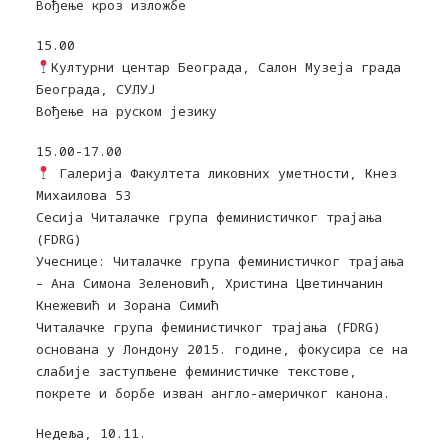
Вођење кроз изложбе
15.00
Културни центар Београда, Салон Музеја града
Београда, СУЛУЈ
Вођење на руском језику
15.00-17.00
Галерија Факултета ликовних уметности, Кнез
Михаилова 53
Сесија Читалачке група феминистичког трајања
(FDRG)
Учеснице: Читалачке група феминистичког трајања
– Ана Симона Зеленовић, Христина Цветинчанин
Кнежевић и Зорана Симић
Читалачке група феминистичког трајања (FDRG)
основана у Лондону 2015. године, фокусира се на
слабије заступљене феминистичке текстове,
покрете и борбе изван англо-америчког канона.
Недеља, 10.11.