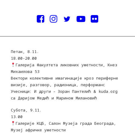
Петак, 8.11.
18.00-20.00
Галерија Факултета ликовних уметности, Кнез
Михаилова 53
Вектори колективне имагинације кроз периферне
визије, разговор, радионица, перформанс
Учесници: И други – Зоран Пантелић & kuda.org
са Даријом Медић и Марином Милановић
Субота, 9.11.
13.00
Галерије КЦБ, Салон Музеја града Београда,
Музеј афричке уметности