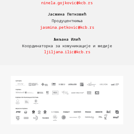
ninela.gojkovic@kcb.rs
Јасмина Петковић
Продуценткиња
jasmina.petkovic@kcb.rs
Љиљана Илић
Координаторка за комуникације и медије
ljiljana.ilic@kcb.rs