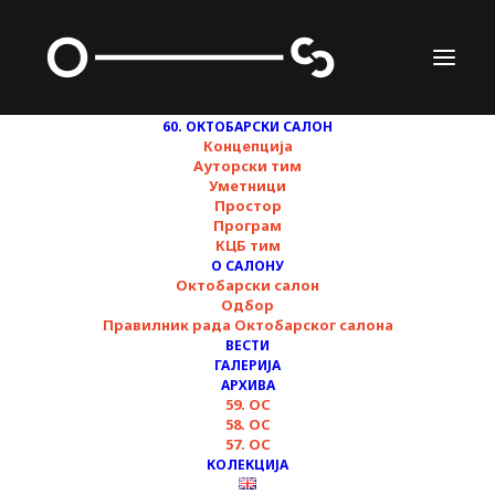
60. ОКТОБАРСКИ САЛОН
Концепција
Ауторски тим
Уметници
Простор
Програм
КЦБ тим
Недељни преглед
О САЛОНУ
Октобарски салон
програма ▪︎ 60.
Одбор
Правилник рада Октобарског салона
ОКТОБАРСКИ САЛОН
ВЕСТИ
ГАЛЕРИЈА
▪︎ 8.11-14.11.
АРХИВА
59. ОС
58. ОС
57. ОС
08/11/2024
КОЛЕКЦИЈА