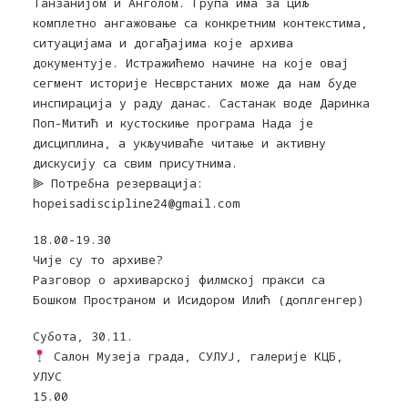
Танзанијом и Анголом. Група има за циљ
комплетно ангажовање са конкретним контекстима,
ситуацијама и догађајима које архива
документује. Истражићемо начине на које овај
сегмент историје Несврстаних може да нам буде
инспирација у раду данас. Састанак воде Даринка
Поп-Митић и кустоскиње програма Нада је
дисциплина, а укључиваће читање и активну
дискусију са свим присутнима.
⫸ Потребна резервација:
hopeisadiscipline24@gmail.com
18.00-19.30
Чије су то архиве?
Разговор о архиварској филмској пракси са
Бошком Пространом и Исидором Илић (доплгенгер)
Субота, 30.11.
Салон Музеја града, СУЛУЈ, галерије КЦБ,
УЛУС
15.00