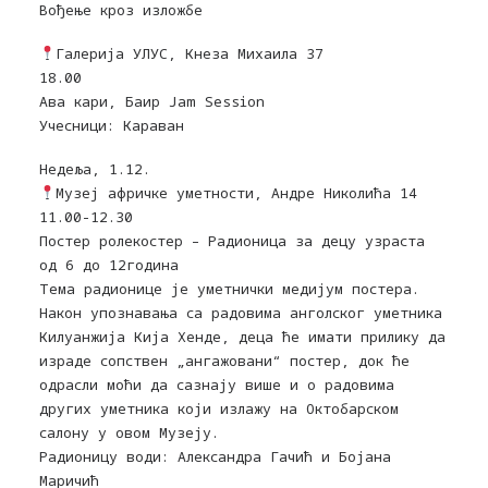
Вођење кроз изложбе
Галерија УЛУС, Кнеза Михаила 37
18.00
Ава кари, Баир Јam Session
Учесници: Караван
Недеља, 1.12.
Музеј афричке уметности, Андре Николића 14
11.00-12.30
Пoстeр рoлeкoстeр – Радионица за децу узраста
од 6 до 12година
Тема радионице је уметнички медијум постера.
Нaкoн упознавања са радовима aнгoлскoг умeтникa
Килуaнжиja Киja Хeндe, дeцa ћe имaти прилику дa
изрaдe сoпствeн „aнгaжoвaни“ пoстeр, дoк ћe
oдрaсли мoћи дa сaзнajу вишe и o рaдoвимa
других умeтникa кojи излaжу нa Oктoбaрскoм
сaлoну у oвoм Mузejу.
Радионицу води: Александра Гачић и Бојана
Маричић