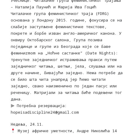
Учеснице: Читалачке група феминистичког трајања
– Наталија Паунић и Марија Ива Гоцић
Читалачке група феминистичког траја (FDRG)
основана у Лондону 2015. године, фокусира се на
слабије заступљене феминистичке текстове,
покрете и борбе изван англо-америчког канона. У
оквиру Октобарског салона, Група позива
појединце и групе из Београда које се баве
феминиzmom на „Ноћне састанке” (Date Nights):
тренутке заједничког истраживања пракси путем
заједничког читања, шетњи, јела, слушања или на
друге начине, бивајући заједно. Нема потребе да
се било шта чита унапред јер ћемо читати
заједно, свако наизменично по један пасус или
реченицу. Матријали за читања биће подељени тог
дана.
⫸ Потребна резервација:
hopeisadiscipline24@gmail.com
Недеља, 24.11.
Музеј афричке уметности, Андре Николића 14