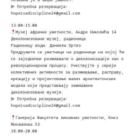
⫸ Потребна резервација:
hopeisadiscipline24@gmail.com
13.00-15.00
Музеј афричке уметности, Андре Николића 14
Деколонизовани музеј, радионица
Радионицу води: Даниела Ортиз
Придружите се уметници на радионици на којој ће
се заједнички размишљати о деколонизацији као о
револуционарном процесу. Учествујте у серији
колективних активности за размишљање, расправу,
креацију и пројектовање малих архитектонских
модела који представљају замишљене
деколонизоване музеје.
⫸ Потребна резервација:
hopeisadiscipline24@gmail.com
Галерија Факултета ликовних уметности, Кнез
Михаилова 53
18.00-20.00