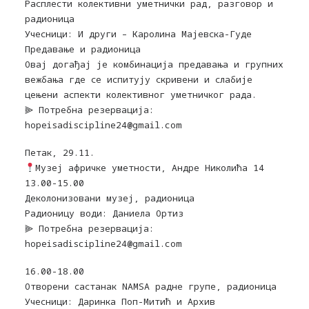
Расплести колективни уметнички рад, разговор и
радионица
Учесници: И други – Каролина Мајевска-Гуде
Предавање и радионица
Овај догађај је комбинација предавања и групних
вежбања где се испитују скривени и слабије
цењени аспекти колективног уметничког рада.
⫸ Потребна резервација:
hopeisadiscipline24@gmail.com
Петак, 29.11.
Музеј афричке уметности, Андре Николића 14
13.00-15.00
Деколонизовани музеј, радионица
Радионицу води: Даниела Ортиз
⫸ Потребна резервација:
hopeisadiscipline24@gmail.com
16.00-18.00
Отворени састанак NAMSA радне групе, радионица
Учесници: Даринка Поп-Митић и Архив