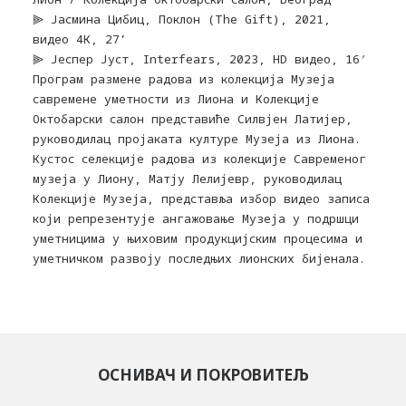
⫸ Јасмина Цибиц, Поклон (The Gift), 2021,
видео 4К, 27’
⫸ Јеспер Јуст, Interfears, 2023, HD видео, 16′
Програм размене радова из колекција Музеја
савремене уметности из Лиона и Колекције
Октобарски салон представиће Силвјен Латијер,
руководилац пројаката културе Музеја из Лиона.
Кустос селекције радова из колекције Савременог
музеја у Лиону, Матју Лелијевр, руководилац
Колекције Музеја, представља избор видео записа
који репрезентује ангажовање Музеја у подршци
уметницима у њиховим продукцијским процесима и
уметничком развоју последњих лионских бијенала.
ОСНИВАЧ И ПОКРОВИТЕЉ