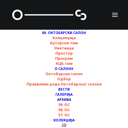
60. ОКТОБАРСКИ САЛОН
Концепција
Ауторски тим
Уметници
Простор
Програм
КЦБ тим
Недељни преглед
О САЛОНУ
Октобарски салон
програма ▪︎ 60.
Одбор
Правилник рада Октобарског салона
ОКТОБАРСКИ САЛОН
ВЕСТИ
ГАЛЕРИЈА
▪︎ 22.11-2.12.
АРХИВА
59. ОС
58. ОС
57. ОС
22/11/2024
КОЛЕКЦИЈА