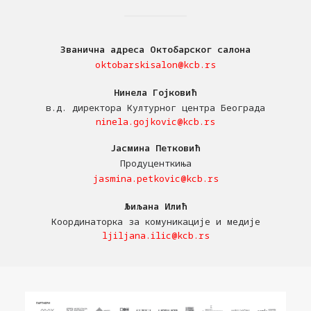
Званична адреса Октобарског салона
oktobarskisalon@kcb.rs
Нинела Гојковић
в.д. директора Културног центра Београда
ninela.gojkovic@kcb.rs
Јасмина Петковић
Продуценткиња
jasmina.petkovic@kcb.rs
Љиљана Илић
Координаторка за комуникације и медије
ljiljana.ilic@kcb.rs