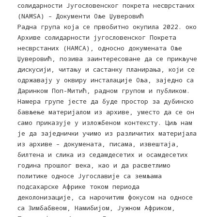
солидарности Југословенског покрета несврстаних
(NAMSA) – Документи Оље Џуверовић
Радна група која се првобитно окупила 2022. око
Архиве солидарности југословенског Покрета
несврстаних (НАМСА), односно докумената Оље
Џуверовић, позива заинтересоване да се прикључе
дискусији, читању и састанку планирања, који се
одржавају у оквиру инсталације Оља, заједно са
Даринком Поп-Митић, радном групом и публиком.
Намера групе јесте да буде простор за дубинско
бављење материјалом из архиве, уместо да се он
само приказује у изложбеном контексту. Циљ нам
је да заједнички учимо из различитих материјала
из архиве – докумената, писама, извештаја,
билтена и слика из седамдесетих и осамдесетих
година прошлог века, као и да расветлимо
политике односе Југославије са земљама
подсахарске Африке током периода
деколонизације, са нарочитим фокусом на односе
са Зимбабвеом, Намибијом, Јужном Африком,