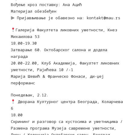
Вођење кроз поставку: Ана Ацић
Материјал обезбеђен
⫸ Приjaвљивaњe je oбaвeзнo нa: kontakt@mau.rs
Галерија Факултета ликовних уметности, Кнез
Михаилова 53
18.00-19.30
Затварање 60. Октобарског салона и додела
награда
20.00-22.00, Клуб Академија, Факултет ликовних
уметности, Рајићева 10 /-1
Марија Шевић & Франческо Фонаси, ди-џеј
перформанс
Понедељак, 2.12.
Дворана Културног центра Београда, Коларчева
6
18.00
Скрининг и разговор са кустосима и уметницима /
Размена програма Музеја савремене уметности,
Лион / Колекција Октобарски салон, Београд