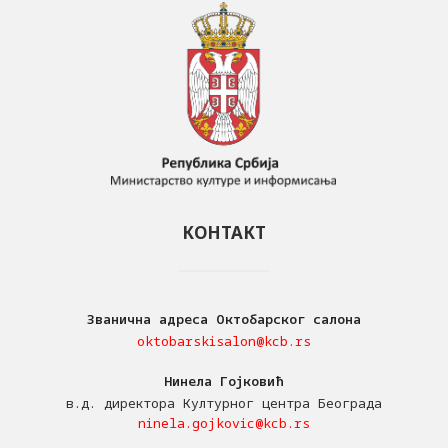
КОНТАКТ
Званична адреса Октобарског салона
oktobarskisalon@kcb.rs
Нинела Гојковић
в.д. директора Културног центра Београда
ninela.gojkovic@kcb.rs