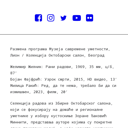
Размена програма Музеја савремене уметности,
Лион / Колекција Октобарски салон, Београд
Желимир Жилник: Рани радови, 1969, 35 мм, ц/б,
87’
Бојан Фајфрић: Узрок смрти, 2015, HD видео, 13′
Милица Ракић: Ред, да те нема, требало би да си
измишљен, 2023, филм, 20′
Селекција радова из Збирке Октобарског салона,
који се фокусирају на домаће и регионалне
уметнике у избору кустоскиње Зоране Ђаковић
Миннити, представља ауторе којима су покретне