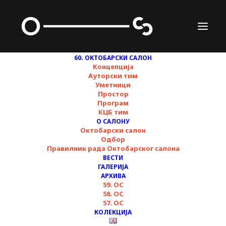
60. ОКТОБАРСКИ САЛОН
Концепција
Ауторски тим
Уметници
Простор
МСУ Лион и
Програм
КЦБ тим
Колекција
О САЛОНУ
Октобарски салон
Октобарски салон ▪︎
Одбор
Правилник рада Октобарског салона
Пројекција филмова
ВЕСТИ
ГАЛЕРИЈА
и разговор ▪︎ 60.
АРХИВА
59. ОС
58. ОС
Октобарски салон
57. ОС
КОЛЕКЦИЈА
28/10/2024