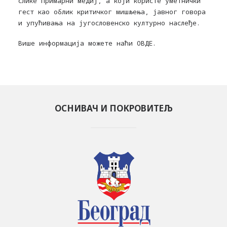
слике примарни медиј, а који користе уметнички
гест као облик критичког мишљења, јавног говора
и упућивања на југословенско културно наслеђе.
Више информација можете наћи
ОВДЕ
.
ОСНИВАЧ И ПОКРОВИТЕЉ