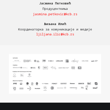
Јасмина Петковић
Продуценткиња
jasmina.petkovic@kcb.rs
Љиљана Илић
Координаторка за комуникације и медије
ljiljana.ilic@kcb.rs