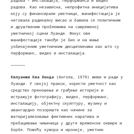
радова – инсталација, перформанса и видео
радова. Као независна, непрофитна иницијатива
коју су финансирали уметници, манифестација је
неговала радикалну мисао и бавила се политичким
и друштвеним проблемима на савременој
уметничкој сцени Луанде. Фокус ове
манифестације такође је био и на мање
уобичајеним уметничким дисциплинама као што су
перформанс, видео и инсталација.
——————
Килуанжи Киа Хенда
(Ангола, 1979) живи и ради у
Луанди. У својој пракси, користи уметност као
средство преношења и грађење историје и
истражује фотографију, видео, перформанс,
инсталацију, објектну скулптуру, музику и
авангардно позориште као начине за
материјализовање фиктивних наратива и
пребацивање чињеница у друге временске оквире и
борбе. Помоћу хумора и ироније, уметник