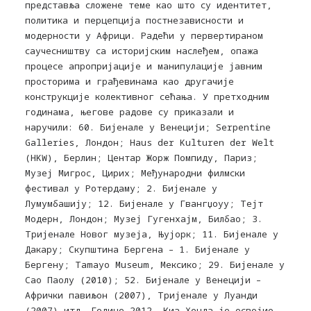
представља сложене теме као што су идентитет,
политика и перцепција постнезависности и
модерности у Африци. Радећи у первертираном
саучесништву са историјским наслеђем, опажа
процесе апропријације и манипулације јавним
просторима и грађевинама као другачије
конструкције колективног сећања. У претходним
годинама, његове радове су приказали и
наручили: 60. Бијенале у Венецији; Serpentine
Galleries, Лондон; Haus der Kulturen der Welt
(HKW), Берлин; Центар Жорж Помпиду, Париз;
Музеј Мигрос, Цирих; Међународни филмски
фестивал у Ротердаму; 2. Бијенале у
Лумумбашију; 12. Бијенале у Гвангџоуу; Тејт
Модерн, Лондон; Музеј Гугенхајм, Билбао; 3.
Тријенале Новог музеја, Њујорк; 11. Бијенале у
Дакару; Скупштина Бергена – 1. Бијенале у
Бергену; Tamayo Museum, Мексико; 29. Бијенале у
Сао Паолу (2010); 52. Бијенале у Венецији –
Афрички павиљон (2007), Тријенале у Луанди
(2007) итд. Године 2012, Киа Хенда је освојио