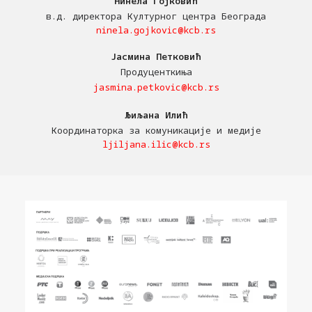
Нинела Гојковић
в.д. директора Културног центра Београда
ninela.gojkovic@kcb.rs
Јасмина Петковић
Продуценткиња
jasmina.petkovic@kcb.rs
Љиљана Илић
Координаторка за комуникације и медије
ljiljana.ilic@kcb.rs