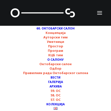
60. ОКТОБАРСКИ САЛОН
Концепција
Ауторски тим
Уметници
Простор
Програм
КЦБ тим
ХОТЕЛ ГЛОБО ▪︎
О САЛОНУ
Октобарски салон
Килуанжи Киа Хенда
Одбор
Правилник рада Октобарског салона
▪︎ 60. Октобарски
ВЕСТИ
ГАЛЕРИЈА
салон
АРХИВА
59. ОС
58. ОС
57. ОС
20/10/2024
КОЛЕКЦИЈА