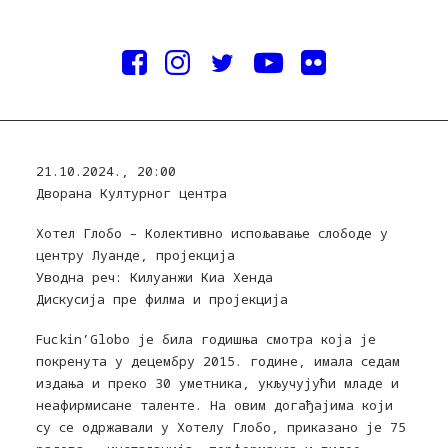
21.10.2024., 20:00
Дворана Културног центра
Хотел Глобо – Колективно испољавање слободе у
центру Луанде, пројекција
Уводна реч: Килуанжи Киа Хенда
Дискусија пре филма и пројекција
Fuckin’Globo је била годишња смотра која је
покренута у децембру 2015. године, имала седам
издања и преко 30 уметника, укључујући младе и
неафирмисане таленте. На овим догађајима који
су се одржавали у Хотелу Глобо, приказано је 75