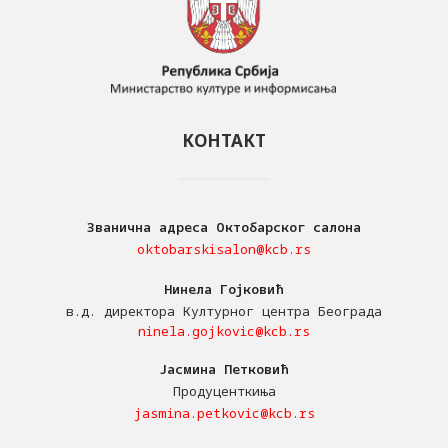
КОНТАКТ
Званична адреса Октобарског салона
oktobarskisalon@kcb.rs
Нинела Гојковић
в.д. директора Културног центра Београда
ninela.gojkovic@kcb.rs
Јасмина Петковић
Продуценткиња
jasmina.petkovic@kcb.rs