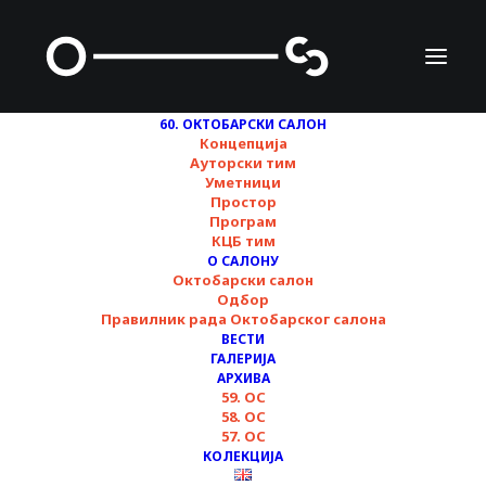
60. ОКТОБАРСКИ САЛОН
Концепција
Ауторски тим
Уметници
Простор
Програм
КЦБ тим
О САЛОНУ
Октобарски салон
„Шта остаје?“ –
Одбор
Правилник рада Октобарског салона
Октобарски салон
ВЕСТИ
ГАЛЕРИЈА
АРХИВА
59. ОС
20/10/2025
58. ОС
57. ОС
КОЛЕКЦИЈА