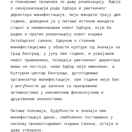
и планирање трошкова за даљу реализацију. Идеја
о синхронизацији рада Одбора и уметничког
директора манифестације, чији мандати трају две
године, доведена је у питање истеком мандата
старог и неименовањем новог Одбора, који би
радио и пратио реализацију новог издања
Октобарског салона. Одлуком о сталним
манифестацијама у области културе од значаја за
Град Београд, у јуну ове године, и усвајањем
новог правилника, позиција уметничког директора
више не постоји, нови Одбор није именован, а
Културни центар Београда, дугогодишњи
организатор манифестације, ове године није био
у могућности да започне са припремним
активностима у неизвесним финансијским и
друштвеним околностима.
Питање положаја, будућности и значаја ове
манифестације данас, симболично постављено у
наслову прошлогодишњег издања Салона, остаје и
даље отворено.