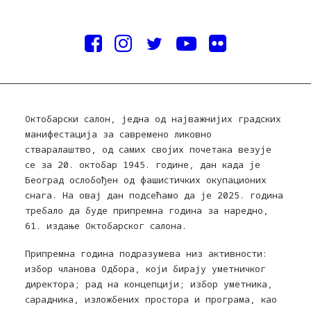
Октобарски салон, једна од најважнијих градских
манифестација за савремено ликовно
стваралаштво, од самих својих почетака везује
се за 20. октобар 1945. године, дан када је
Београд ослобођен од фашистичких окупационих
снага. На овај дан подсећамо да је 2025. година
требало да буде припремна година за наредно,
61. издање Октобарског салона.
Припремна година подразумева низ активности:
избор чланова Одбора, који бирају уметничког
директора; рад на концепцији; избор уметника,
сарадника, изложбених простора и програма, као