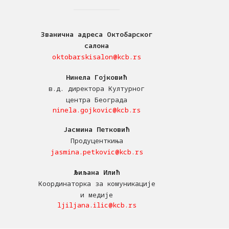
Званична адреса Октобарског
салона
oktobarskisalon@kcb.rs
Нинела Гојковић
в.д. директора Културног
центра Београда
ninela.gojkovic@kcb.rs
Јасмина Петковић
Продуценткиња
jasmina.petkovic@kcb.rs
Љиљана Илић
Координаторка за комуникације
и медије
ljiljana.ilic@kcb.rs