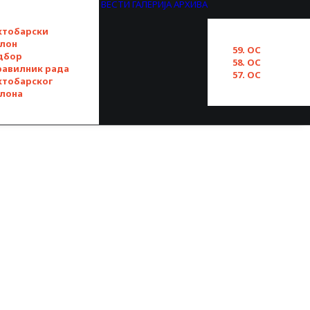
ВЕСТИ
ГАЛЕРИЈА
АРХИВА
ктобарски
алон
59. ОС
дбор
58. ОС
равилник рада
57. ОС
ктобарског
алона