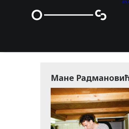
60
Мане Радманови