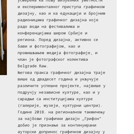
усмерена ка пољу визуелних уметности
и експерименталног приступа графичком
дизајну, као и ка едукацији и бројним
радионицама графичког дизајна које
радо води на фестивалима и
конференцијама широм Србије и
региона. Поред дизајна, активно се
бави и фотографијом, као и
промишљањем медија фотографије, и
члан је фотографског колектива
Belgrade Raw.
Његова пракса графичког дизајна траје
више од двадесет година и укључује
различите успешне пројекте, највише у
подручју независне културе, као и у
сарадњи са институцијама културе
(галерије, музеји, културни центри).
Године 2018. на регионалном такмичењу
за најбољи графички дизајн „Грифон”
добио је признање за континуирани
ауторски допринос графичком дизајну у