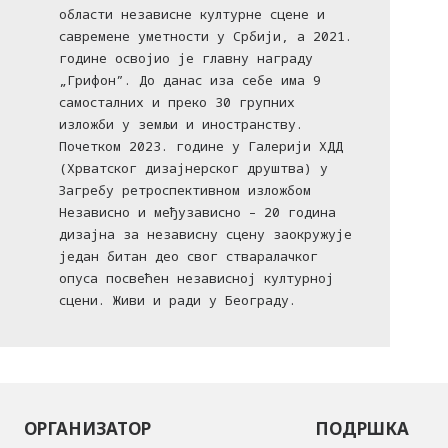
области независне културне сцене и
савремене уметности у Србији, а 2021.
године освојио је главну награду
„Грифон”. До данас иза себе има 9
самосталних и преко 30 групних
изложби у земљи и иностранству.
Почетком 2023. године у Галерији ХДД
(Хрватског дизајнерског друштва) у
Загребу ретроспективном изложбом
Независно и међузависно – 20 година
дизајна за независну сцену заокружује
један битан део свог стваралачког
опуса посвећен независној културној
сцени. Живи и ради у Београду.
ОРГАНИЗАТОР
ПОДРШКА