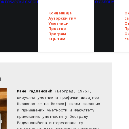
. ОКТОБАРСКИ САЛОН
О САЛОНУ
Концепција
О
Ауторски тим
с
Уметници
О
Простор
П
Програм
О
КЦБ тим
с
ћ
Мане Радмановић
(Београд, 1976),
визуелни уметник и графички дизајнер.
Школовао се на Високој школи ликовних
и примењених уметности и Факултету
примењених уметности у Београду.
Радмановићева интересовања су